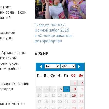
дстоит
нн сена. Такой
иятий
03 августа 2026 09:56
Ночной забег 2026
бходимой
в «Столице закатов»:
нт уже
фоторепортаж
 Арзамасском,
АРХИВ
атовском,
ернинском,
ском районе
Пн
Вт
Ср
Чт
Пт
Сб
Вс
1
2
ой сев выполнен
ектаров
3
4
5
6
7
8
9
10
11
12
13
14
15
16
17
18
19
20
21
22
23
яса и молока
24
25
26
27
28
29
30