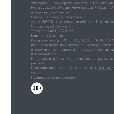
Учредитель — Государственное автономное учрежд
Нижегородской области «
Нижегородский областной
информационный центр
»
Главный редактор — Назарова А.В.
Адрес: 603006, Нижегородская область, г. Нижний Нов
М.Горького, д.151Б, пом. 5
Телефон: +7 (831) 233-94-53
E-mail:
info@niann.ru
Реестровая запись СМИ от 31.12.2020 ЭЛ № ФС 77 - 7
Выдано Федеральной службой по надзору в сфере с
информационных технологий и массовых коммуника
(Роскомнадзор).
Материалы в рубрике "Новости партнеров" размещаю
рекламы.
На информационном ресурсе применяются
рекоменд
технологии
.
Политика конфиденциальности
18+