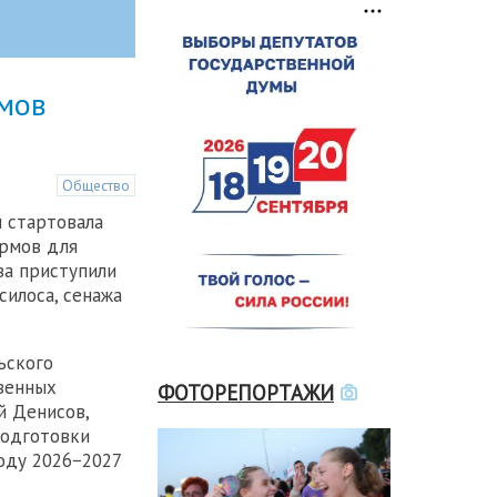
рмов
Общество
 стартовала
ормов для
ва приступили
силоса, сенажа
ьского
венных
ФОТОРЕПОРТАЖИ
й Денисов,
подготовки
оду 2026−2027