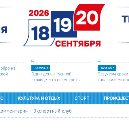
добро на
Эксклюзив
Эксклюзив
ской
Один день в гусиной
Озвучены сроки
столице: что посмотреть
канатки в Нижн
в Арзамасе
ВО
КУЛЬТУРА И ОТДЫХ
СПОРТ
ПРОИСШЕС
Комментарии
Экспертный клуб