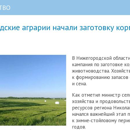
ТВО
дские аграрии начали заготовку ко
В Нижегородской области
кампания по заготовке к
животноводства. Хозяйст
к формированию запасов 
и сена.
Как отметил министр сел
хозяйства и продовольст
ресурсов региона Никола
начался важнейший этап 
к зимне‑стойловому пери
годов.