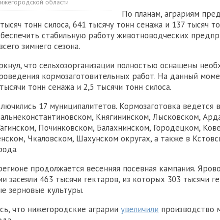
ижегородской области
По планам, аграриям пре
тысяч тонн силоса, 641 тысячу тонн сенажа и 137 тысяч то
обеспечить стабильную работу животноводческих предпр
всего зимнего сезона.
кнул, что сельхозорганизации полностью оснащены нео
роведения кормозаготовительных работ. На данный моме
тысячи тонн сенажа и 2,5 тысячи тонн силоса.
лючились 17 муниципалитетов. Кормозаготовка ведется в
альнеконстантиновском, Княгининском, Лысковском, Ард
Гагинском, Починковском, Балахнинском, Городецком, Ков
енском, Чкаловском, Шахунском округах, а также в Кстов
рода.
регионе продолжается весенняя посевная кампания. Яров
ии засеяли 463 тысячи гектаров, из которых 303 тысячи г
е зерновые культуры.
сь, что нижегородские аграрии
увеличили
производство м