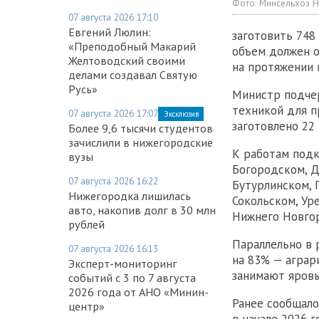
Фото:
Минсельхоз Н
07 августа 2026 17:10
Евгений Люлин:
заготовить 748 
«Преподобный Макарий
объем должен 
Желтоводский своими
на протяжении 
делами создавал Святую
Русь»
Министр подчер
техникой для п
07 августа 2026 17:07
Эксклюзив
заготовлено 22 
Более 9,6 тысячи студентов
зачислили в нижегородские
К работам подк
вузы
Богородском, Д
07 августа 2026 16:22
Бутурлинском, 
Нижегородка лишилась
Сокольском, Ур
авто, накопив долг в 30 млн
Нижнего Новго
рублей
Параллельно в 
07 августа 2026 16:13
на 83% — аграр
Эксперт-мониторинг
занимают яровы
событий с 3 по 7 августа
2026 года от АНО «Минин-
Ранее сообщало
центр»