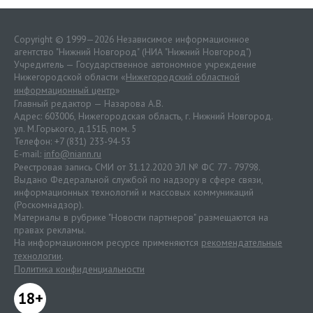
Copyright © 1999—2026 Независимое информационное
агентство "Нижний Новгород" (НИА "Нижний Новгород")
Учредитель — Государственное автономное учреждение
Нижегородской области «
Нижегородский областной
информационный центр
»
Главный редактор — Назарова А.В.
Адрес: 603006, Нижегородская область, г. Нижний Новгород.
ул. М.Горького, д.151Б, пом. 5
Телефон: +7 (831) 233-94-53
E-mail:
info@niann.ru
Реестровая запись СМИ от 31.12.2020 ЭЛ № ФС 77 - 79798.
Выдано Федеральной службой по надзору в сфере связи,
информационных технологий и массовых коммуникаций
(Роскомнадзор).
Материалы в рубрике "Новости партнеров" размещаются на
правах рекламы.
На информационном ресурсе применяются
рекомендательные
технологии
.
Политика конфиденциальности
18+