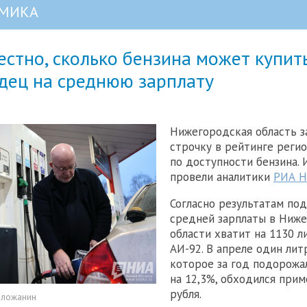
МИКА
естно, сколько бензина может купит
дец на среднюю зарплату
Нижегородская область з
строчку в рейтинге реги
по доступности бензина.
провели аналитики
РИА Н
Согласно результатам под
средней зарплаты в Ниж
области хватит на 1130 л
АИ-92. В апреле один лит
которое за год подорожа
на 12,3%, обходился прим
рубля.
оложанин