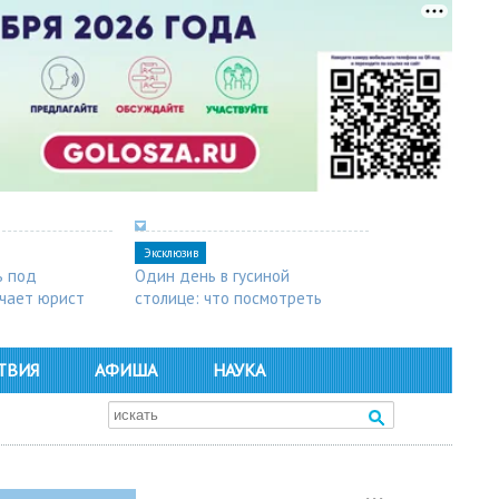
Эксклюзив
ь под
Один день в гусиной
чает юрист
столице: что посмотреть
в Арзамасе
ТВИЯ
АФИША
НАУКА