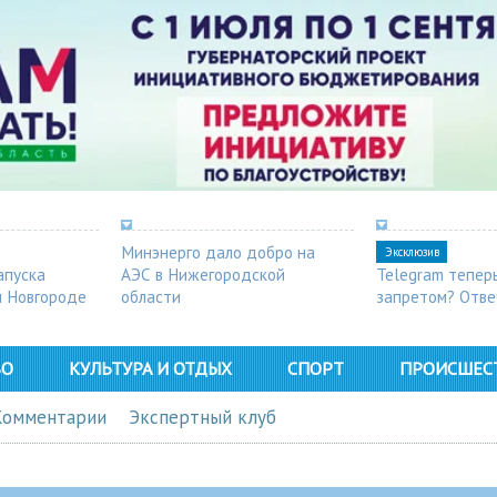
Минэнерго дало добро на
Эксклюзив
апуска
АЭС в Нижегородской
Telegram тепер
м Новгороде
области
запретом? Отве
ВО
КУЛЬТУРА И ОТДЫХ
СПОРТ
ПРОИСШЕС
Комментарии
Экспертный клуб