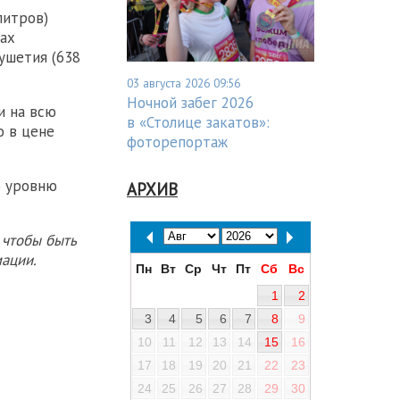
литров)
ках
гушетия (638
03 августа 2026 09:56
Ночной забег 2026
и на всю
в «Столице закатов»:
о в цене
фоторепортаж
о уровню
АРХИВ
 чтобы быть
ации.
Пн
Вт
Ср
Чт
Пт
Сб
Вс
1
2
3
4
5
6
7
8
9
10
11
12
13
14
15
16
17
18
19
20
21
22
23
24
25
26
27
28
29
30