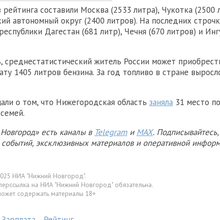
 рейтинга составили Москва (2533 литра), Чукотка (2500 
ий автономный округ (2400 литров). На последних строч
республики Дагестан (681 литр), Чечня (670 литров) и Ин
, среднестатистический житель России может приобрест
ату 1405 литров бензина. За год топливо в стране выросл
али о том, что Нижегородская область
заняла
31 место п
 семей.
Новгород» есть каналы в
Telegram
и
MAX
. Подписывайтесь,
х событий, эксклюзивных материалов и оперативной информ
025 НИА "Нижний Новгород".
перссылка на НИА "Нижний Новгород" обязательна.
может содержать материалы 18+
Зарплата
Рейтинг