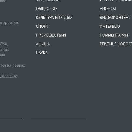
ение
ОБЩЕСТВО
АНОНСЫ
КУЛЬТУРА И ОТДЫХ
ВИДЕОКОНТЕНТ
город. ул.
СПОРТ
ИНТЕРВЬЮ
ПРОИСШЕСТВИЯ
КОММЕНТАРИИ
9798.
АФИША
РЕЙТИНГ НОВОС
вязи,
НАУКА
ций
тся на правах
ательные