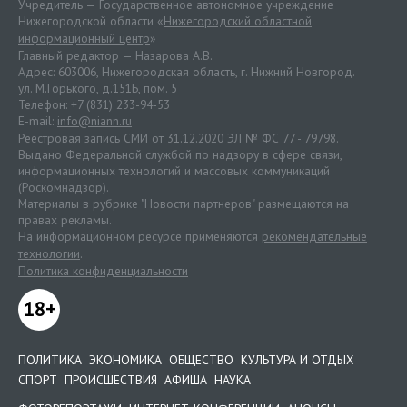
Учредитель — Государственное автономное учреждение
Нижегородской области «
Нижегородский областной
информационный центр
»
Главный редактор — Назарова А.В.
Адрес: 603006, Нижегородская область, г. Нижний Новгород.
ул. М.Горького, д.151Б, пом. 5
Телефон: +7 (831) 233-94-53
E-mail:
info@niann.ru
Реестровая запись СМИ от 31.12.2020 ЭЛ № ФС 77 - 79798.
Выдано Федеральной службой по надзору в сфере связи,
информационных технологий и массовых коммуникаций
(Роскомнадзор).
Материалы в рубрике "Новости партнеров" размещаются на
правах рекламы.
На информационном ресурсе применяются
рекомендательные
технологии
.
Политика конфиденциальности
18+
ПОЛИТИКА
ЭКОНОМИКА
ОБЩЕСТВО
КУЛЬТУРА И ОТДЫХ
СПОРТ
ПРОИСШЕСТВИЯ
АФИША
НАУКА