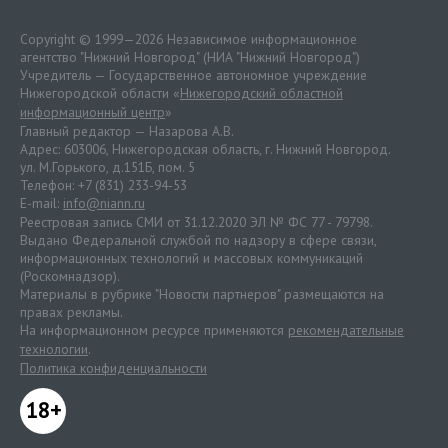
Copyright © 1999—2026 Независимое информационное
агентство "Нижний Новгород" (НИА "Нижний Новгород")
Учредитель — Государственное автономное учреждение
Нижегородской области «
Нижегородский областной
информационный центр
»
Главный редактор — Назарова А.В.
Адрес: 603006, Нижегородская область, г. Нижний Новгород.
ул. М.Горького, д.151Б, пом. 5
Телефон: +7 (831) 233-94-53
E-mail:
info@niann.ru
Реестровая запись СМИ от 31.12.2020 ЭЛ № ФС 77 - 79798.
Выдано Федеральной службой по надзору в сфере связи,
информационных технологий и массовых коммуникаций
(Роскомнадзор).
Материалы в рубрике "Новости партнеров" размещаются на
правах рекламы.
На информационном ресурсе применяются
рекомендательные
технологии
.
Политика конфиденциальности
18+