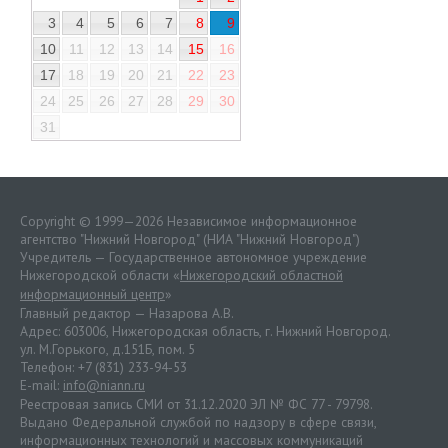
3
4
5
6
7
8
9
10
11
12
13
14
15
16
17
18
19
20
21
22
23
24
25
26
27
28
29
30
31
Copyright © 1999—2026 Независимое информационное
агентство "Нижний Новгород" (НИА "Нижний Новгород")
Учредитель — Государственное автономное учреждение
Нижегородской области «
Нижегородский областной
информационный центр
»
Главный редактор — Назарова А.В.
Адрес: 603006, Нижегородская область, г. Нижний Новгород.
ул. М.Горького, д.151Б, пом. 5
Телефон: +7 (831) 233-94-53
E-mail:
info@niann.ru
Реестровая запись СМИ от 31.12.2020 ЭЛ № ФС 77 - 79798.
Выдано Федеральной службой по надзору в сфере связи,
информационных технологий и массовых коммуникаций