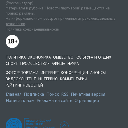
(Роскомнадзор).
Материалы в рубрике "Новости партнеров" размещаются на
правах рекламы.
На информационном ресурсе применяются
рекомендательные
технологии
.
Политика конфиденциальности
18+
ПОЛИТИКА
ЭКОНОМИКА
ОБЩЕСТВО
КУЛЬТУРА И ОТДЫХ
СПОРТ
ПРОИСШЕСТВИЯ
АФИША
НАУКА
ФОТОРЕПОРТАЖИ
ИНТЕРНЕТ-КОНФЕРЕНЦИИ
АНОНСЫ
ВИДЕОКОНТЕНТ
ИНТЕРВЬЮ
КОММЕНТАРИИ
РЕЙТИНГ НОВОСТЕЙ
Главная
Подписка
Поиск
RSS
Печатная версия
Написать нам
Реклама на сайте
О редакции