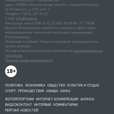
Главный редактор — Назарова А.В.
Адрес: 603006, Нижегородская область, г. Нижний Новгород.
ул. М.Горького, д.151Б, пом. 5
Телефон: +7 (831) 233-94-53
E-mail:
info@niann.ru
Реестровая запись СМИ от 31.12.2020 ЭЛ № ФС 77 - 79798.
Выдано Федеральной службой по надзору в сфере связи,
информационных технологий и массовых коммуникаций
(Роскомнадзор).
Материалы в рубрике "Новости партнеров" размещаются на
правах рекламы.
На информационном ресурсе применяются
рекомендательные
технологии
.
Политика конфиденциальности
18+
ПОЛИТИКА
ЭКОНОМИКА
ОБЩЕСТВО
КУЛЬТУРА И ОТДЫХ
СПОРТ
ПРОИСШЕСТВИЯ
АФИША
НАУКА
ФОТОРЕПОРТАЖИ
ИНТЕРНЕТ-КОНФЕРЕНЦИИ
АНОНСЫ
ВИДЕОКОНТЕНТ
ИНТЕРВЬЮ
КОММЕНТАРИИ
РЕЙТИНГ НОВОСТЕЙ