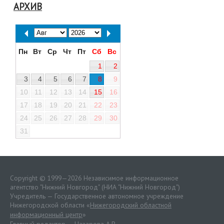
АРХИВ
Пн
Вт
Ср
Чт
Пт
Сб
Вс
1
2
3
4
5
6
7
8
9
10
11
12
13
14
15
16
17
18
19
20
21
22
23
24
25
26
27
28
29
30
31
Copyright © 1999—2026 Независимое информационное
агентство "Нижний Новгород" (НИА "Нижний Новгород")
Учредитель — Государственное автономное учреждение
Нижегородской области «
Нижегородский областной
информационный центр
»