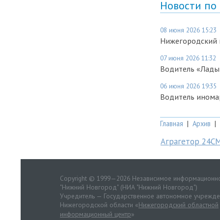
Новости по
08 июня 2026 15:23
Нижегородский м
07 июня 2026 11:32
Водитель «Лады 
06 июня 2026 19:35
Водитель иномар
Главная
|
Архив
|
Аграгетор 24С
Copyright © 1999—2026 Независимое информационно
"Нижний Новгород" (НИА "Нижний Новгород")
Учредитель — Государственное автономное учрежд
Нижегородской области «
Нижегородский областной
информационный центр
»