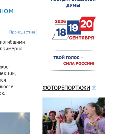
чном
Происшествия
 погибшими
 примерно
ужбе
пекции,
лся
 шоссе
ФОТОРЕПОРТАЖИ
ок.