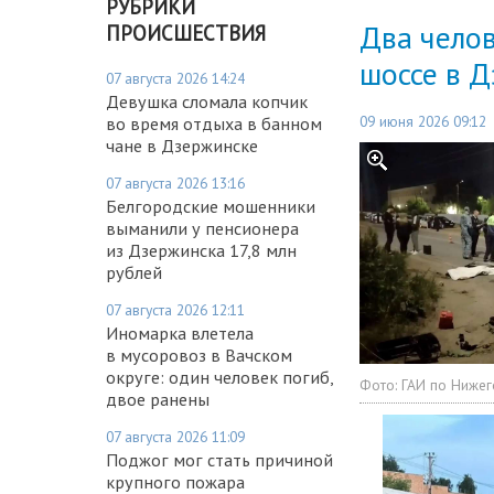
РУБРИКИ
Два чело
ПРОИСШЕСТВИЯ
шоссе в 
07 августа 2026 14:24
Девушка сломала копчик
09 июня 2026 09:12
во время отдыха в банном
чане в Дзержинске
07 августа 2026 13:16
Белгородские мошенники
выманили у пенсионера
из Дзержинска 17,8 млн
рублей
07 августа 2026 12:11
Иномарка влетела
в мусоровоз в Вачском
округе: один человек погиб,
Фото:
ГАИ по Нижег
двое ранены
07 августа 2026 11:09
Поджог мог стать причиной
крупного пожара