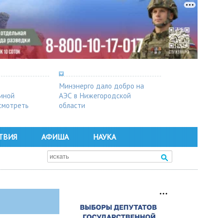
Минэнерго дало добро на
синой
АЭС в Нижегородской
осмотреть
области
ТВИЯ
АФИША
НАУКА