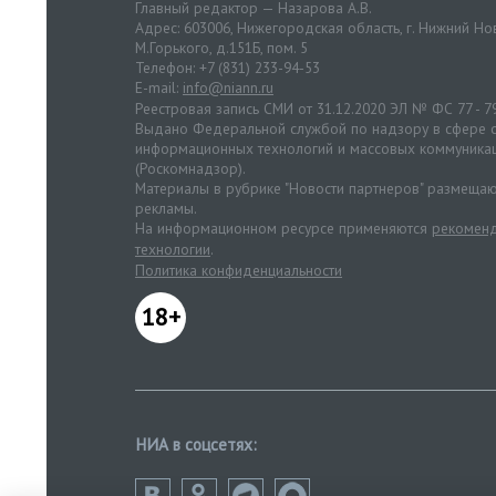
Главный редактор — Назарова А.В.
Адрес: 603006, Нижегородская область, г. Нижний Нов
М.Горького, д.151Б, пом. 5
Телефон: +7 (831) 233-94-53
E-mail:
info@niann.ru
Реестровая запись СМИ от 31.12.2020 ЭЛ № ФС 77 - 7
Выдано Федеральной службой по надзору в сфере с
информационных технологий и массовых коммуника
(Роскомнадзор).
Материалы в рубрике "Новости партнеров" размещаю
рекламы.
На информационном ресурсе применяются
рекоменд
технологии
.
Политика конфиденциальности
18+
НИА в соцсетях: