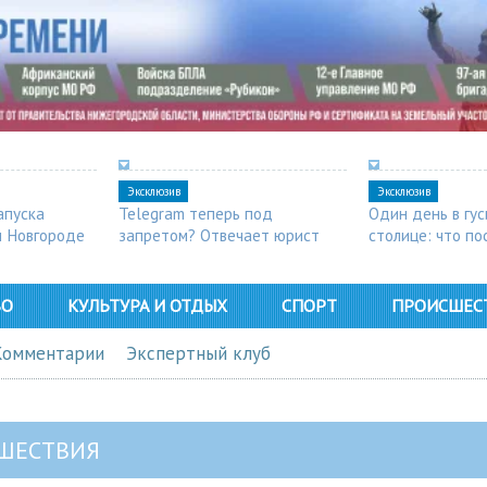
Эксклюзив
Эксклюзив
апуска
Telegram теперь под
Один день в гу
м Новгороде
запретом? Отвечает юрист
столице: что п
в Арзамасе
ВО
КУЛЬТУРА И ОТДЫХ
СПОРТ
ПРОИСШЕС
Комментарии
Экспертный клуб
ШЕСТВИЯ