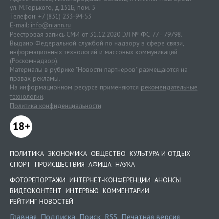
ул. М.Горького, д.151Б, пом. 5
Телефон: +7 (831) 233-94-53
E-mail:
info@niann.ru
Реестровая запись СМИ от 31.12.2020 ЭЛ № ФС 77 - 79798.
Выдано Федеральной службой по надзору в сфере связи,
информационных технологий и массовых коммуникаций
(Роскомнадзор).
Материалы в рубрике "Новости партнеров" размещаются на
правах рекламы.
На информационном ресурсе применяются
рекомендательные
технологии
.
Политика конфиденциальности
18+
ПОЛИТИКА
ЭКОНОМИКА
ОБЩЕСТВО
КУЛЬТУРА И ОТДЫХ
СПОРТ
ПРОИСШЕСТВИЯ
АФИША
НАУКА
ФОТОРЕПОРТАЖИ
ИНТЕРНЕТ-КОНФЕРЕНЦИИ
АНОНСЫ
ВИДЕОКОНТЕНТ
ИНТЕРВЬЮ
КОММЕНТАРИИ
РЕЙТИНГ НОВОСТЕЙ
Главная
Подписка
Поиск
RSS
Печатная версия