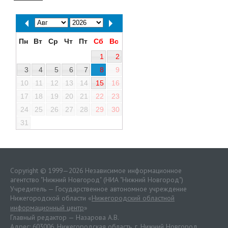
Пн
Вт
Ср
Чт
Пт
Сб
Вс
1
2
3
4
5
6
7
8
9
10
11
12
13
14
15
16
17
18
19
20
21
22
23
24
25
26
27
28
29
30
31
Copyright © 1999—2026 Независимое информационное
агентство "Нижний Новгород" (НИА "Нижний Новгород")
Учредитель — Государственное автономное учреждение
Нижегородской области «
Нижегородский областной
информационный центр
»
Главный редактор — Назарова А.В.
Адрес: 603006, Нижегородская область, г. Нижний Новгород.