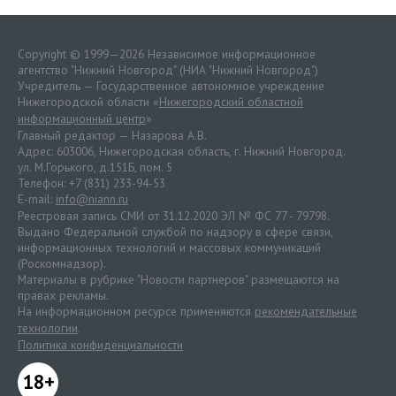
Copyright © 1999—2026 Независимое информационное
агентство "Нижний Новгород" (НИА "Нижний Новгород")
Учредитель — Государственное автономное учреждение
Нижегородской области «
Нижегородский областной
информационный центр
»
Главный редактор — Назарова А.В.
Адрес: 603006, Нижегородская область, г. Нижний Новгород.
ул. М.Горького, д.151Б, пом. 5
Телефон: +7 (831) 233-94-53
E-mail:
info@niann.ru
Реестровая запись СМИ от 31.12.2020 ЭЛ № ФС 77 - 79798.
Выдано Федеральной службой по надзору в сфере связи,
информационных технологий и массовых коммуникаций
(Роскомнадзор).
Материалы в рубрике "Новости партнеров" размещаются на
правах рекламы.
На информационном ресурсе применяются
рекомендательные
технологии
.
Политика конфиденциальности
18+