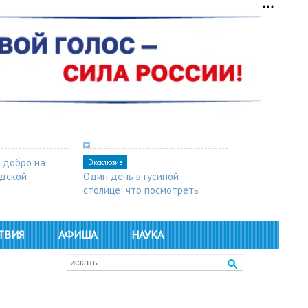
 добро на
Эксклюзив
одской
Один день в гусиной
столице: что посмотреть
в Арзамасе
ТВИЯ
АФИША
НАУКА