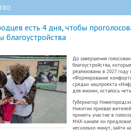
ТВО
одцев есть 4 дня, чтобы проголосов
ы благоустройства
До завершения голосован
благоустройства, которы
реализованы в 2027 году 
«Формирование комфортн
среды» нацпроекта «Инф
для жизни», осталось чет
Губернатор Нижегородско
Никитин призвал жителей
принять участие в голосо
MAX-канале он предложил
несколько минут, зайти н