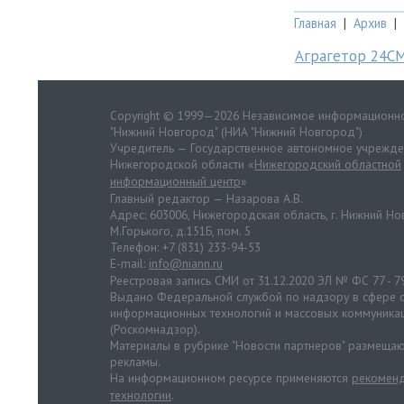
Главная
|
Архив
|
Аграгетор 24С
Copyright © 1999—2026 Независимое информационно
"Нижний Новгород" (НИА "Нижний Новгород")
Учредитель — Государственное автономное учрежд
Нижегородской области «
Нижегородский областной
информационный центр
»
Главный редактор — Назарова А.В.
Адрес: 603006, Нижегородская область, г. Нижний Нов
М.Горького, д.151Б, пом. 5
Телефон: +7 (831) 233-94-53
E-mail:
info@niann.ru
Реестровая запись СМИ от 31.12.2020 ЭЛ № ФС 77 - 7
Выдано Федеральной службой по надзору в сфере с
информационных технологий и массовых коммуника
(Роскомнадзор).
Материалы в рубрике "Новости партнеров" размещаю
рекламы.
На информационном ресурсе применяются
рекоменд
технологии
.