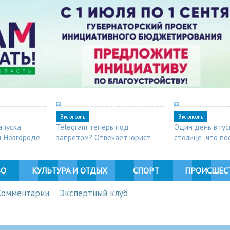
Эксклюзив
Эксклюзив
апуска
Telegram теперь под
Один день в гу
м Новгороде
запретом? Отвечает юрист
столице: что п
в Арзамасе
ВО
КУЛЬТУРА И ОТДЫХ
СПОРТ
ПРОИСШЕС
Комментарии
Экспертный клуб