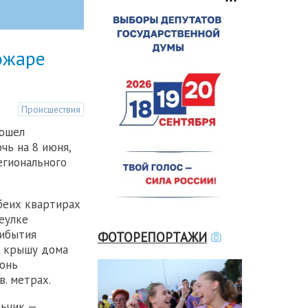
ожаре
Происшествия
ошел
чь на 8 июня,
егионального
обеих квартирах
еулке
рибытия
ФОТОРЕПОРТАЖИ
о крышу дома
гонь
в. метрах.
льчик —