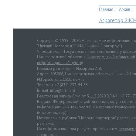
Главная
|
Архив
|
Аграгетор 24С
Copyright © 1999—2026 Независимое информационно
"Нижний Новгород" (НИА "Нижний Новгород")
Учредитель — Государственное автономное учрежд
Нижегородской области «
Нижегородский областной
информационный центр
»
Главный редактор — Назарова А.В.
Адрес: 603006, Нижегородская область, г. Нижний Нов
М.Горького, д.151Б, пом. 5
Телефон: +7 (831) 233-94-53
E-mail:
info@niann.ru
Реестровая запись СМИ от 31.12.2020 ЭЛ № ФС 77 - 7
Выдано Федеральной службой по надзору в сфере с
информационных технологий и массовых коммуника
(Роскомнадзор).
Материалы в рубрике "Новости партнеров" размещаю
рекламы.
На информационном ресурсе применяются
рекоменд
технологии
.