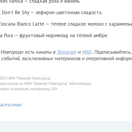
ses Vanilla — сладкая роза и ваниль.
e, Don’t Be Shy — зефирно-цветочная сладость.
i Toscana Bianco Latte — тёплое сладкое молоко с карамель
ba Pura — фруктовый мармелад на тёплой амбре.
Новгород» есть каналы в
Telegram
и
MAX
. Подписывайтесь,
х событий, эксклюзивных материалов и оперативной информ
025 НИА "Нижний Новгород".
перссылка на НИА "Нижний Новгород" обязательна.
может содержать материалы 18+
асекомые