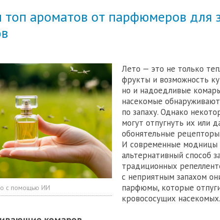
н топ ароматов от парфюмеров для
ов
Лето — это не только теп
фрукты и возможность ку
но и надоедливые комары
насекомые обнаруживают
по запаху. Однако некот
могут отпугнуть их или 
обонятельные рецепторы
И современные модницы
альтернативный способ з
традиционных репеллент
с неприятным запахом он
парфюмы, которые отпуг
но с помощью ИИ
кровососущих насекомых
угивающие комаров