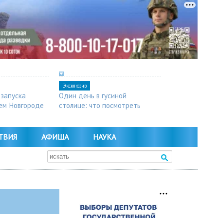
Эксклюзив
 запуска
Один день в гусиной
ем Новгороде
столице: что посмотреть
в Арзамасе
ТВИЯ
АФИША
НАУКА