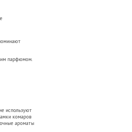
е
апоминают
дким парфюмом.
ие используют
Самки комаров
точные ароматы