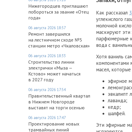
Нижегородцев приглашают
побороться за звание «Отец
Как рассказал
3
года»
углекислого газ
молочной кисло
06 августа 2026 18:57
маскируют эти 
Ремонт завершился
парфюмерные ко
на лестничном сходе №5
вода с ванильн
станции метро «Чкаловская»
06 августа 2026 18:33
Хотя ваниль са
Строительство линии
компонентами 
электрички «Мыза —
масел, которые
Кстово» может начаться
в 2027 году
эфирное ма
лемонграс
06 августа 2026 17:54
эвкалипт 
Правительственный квартал
лаванда;
в Нижнем Новгороде
кедр;
выставят на торги осенью
шалфей.
06 августа 2026 17:47
Проектирование новых
Эти эфирные ма
трамвайных линий
испаряются.