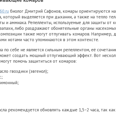
60.ru
биолог Дмитрий Сафонов, комары ориентируются на
а, который выделяется при дыхании, а также на тепло тела
ты и аммиака. Репелленты, используемые для защиты от к
запахи, либо раздражают обонятельные органы насекомы
мпозиции также могут отпугивать комаров. Например, д
ыми нотами часто упоминаются в этом контексте.
ма по себе не является сильным репеллентом, её сочетани
может создать мощный отпугивающий эффект. Вот неско
 могут помочь защититься от комаров:
сло гвоздики (эвгенол);
с;
лимонный;
сла рекомендуется обновлять каждые 1,5−2 часа, так как