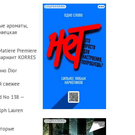
СОЦРЕКЛАМА
ые ароматы,
овецкая
 Matiere Premiere
 вариант KORRES
но Dior
ий свежее
nd No 138 —
lph Lauren
СОЦРЕКЛАМА
оторые