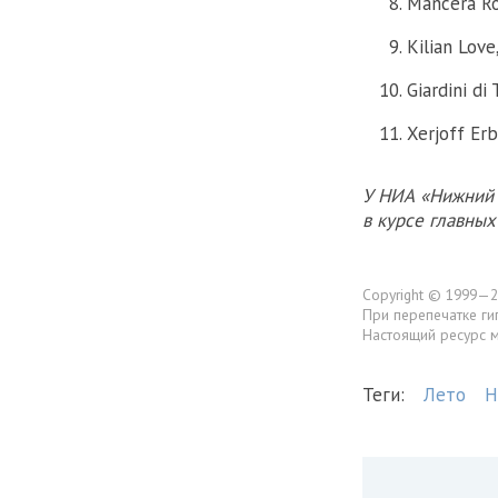
Mancera Ro
Kilian Lov
Giardini d
Xerjoff Er
У НИА «Нижний 
в курсе главны
Copyright © 1999—2
При перепечатке ги
Настоящий ресурс 
Теги:
Лето
Н