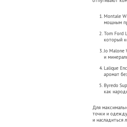
отпугивают ком
Montale Wi
мощным пр
Tom Ford 
который к
Jo Malone 
и минераль
Lalique En
аромат бе
Byredo Su
как народ
Для максимальн
точки и одежду
и насладиться 