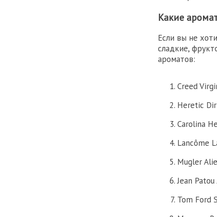
Какие аромат
Если вы не хот
сладкие, фрукт
ароматов:
Creed Virg
Heretic Di
Carolina H
Lancôme La
Mugler Ali
Jean Patou
Tom Ford S