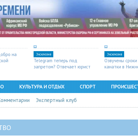
добро на
Эксклюзив
Эксклюзив
ской
Telegram теперь под
Озвучены сроки
запретом? Отвечает юрист
канатки в Нижн
ВО
КУЛЬТУРА И ОТДЫХ
СПОРТ
ПРОИСШЕС
Комментарии
Экспертный клуб
ТВО