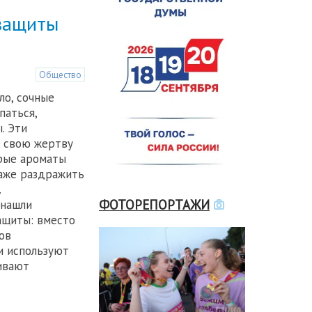
 защиты
Общество
ло, сочные
паться,
. Эти
 свою жертву
орые ароматы
даже раздражить
.
ФОТОРЕПОРТАЖИ
 нашли
ащиты: вместо
ов
и используют
ивают
.