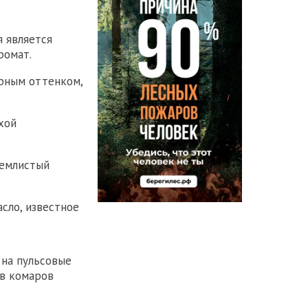
я является
ромат.
орным оттенком,
хой
землистый
сло, известное
 на пульсовые
ов комаров