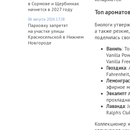
в Сормове и Щербинках
начнется в 2027 году
Топ аромато
06 августа 2026 17:28
Биологи утверж
Парковку запретят
а также резкие
на участке улицы
Красносельской в Нижнем
поделилась св
Новгороде
Ваниль
: T
Vanilla P
Vanilla Free
Гвоздика
:
Fahrenheit
Лемонграс
эфирное м
Эвкалипт 
прохладная
Лаванда
: 
Ralph’s Cl
Коллекционер и