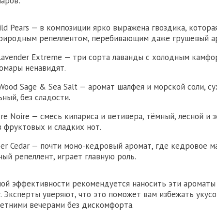
аров:
ld Pears — в композиции ярко выражена гвоздика, котора
иродным репеллентом, перебивающим даже грушевый а
Lavender Extreme — три сорта лаванды с холодным камф
омары ненавидят.
Wood Sage & Sea Salt — аромат шалфея и морской соли, су
ный, без сладости.
cre Noire — смесь кипариса и ветивера, тёмный, лесной и 
з фруктовых и сладких нот.
per Cedar — почти моно-кедровый аромат, где кедровое ма
ный репеллент, играет главную роль.
ой эффективности рекомендуется наносить эти ароматы
. Эксперты уверяют, что это поможет вам избежать укус
летними вечерами без дискомфорта.