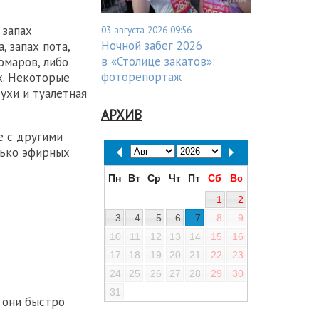
 запах
03 августа 2026 09:56
Ночной забег 2026
, запах пота,
в «Столице закатов»:
омаров, либо
фоторепортаж
х. Некоторые
ухи и туалетная
АРХИВ
е с другими
лько эфирных
Пн
Вт
Ср
Чт
Пт
Сб
Вс
1
2
3
4
5
6
7
8
9
10
11
12
13
14
15
16
17
18
19
20
21
22
23
24
25
26
27
28
29
30
31
 они быстро