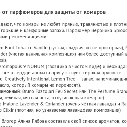
в от парфюмеров для защиты от комаров
дают, что комары не любят пряные, травянистые и плотн
, горькие и камфорные запахи. Парфюмер Вероника Брюх
оими рекомендациями:
om Ford Tobacco Vanille (густая, сладкая, но не приторная),
owder (чистая ванильная композиция) или более доступный
sia.
 Aromapolis 9 NONUM (гвоздика в чистом виде) и неожидан
, где в сердце аромата присутствует терпкая пряность.
с
: Creatively Intentional Lemon Tree — запах, напоминающ
асло, который комары не переносят).
лимонный
: Bruno Fazzolari Feu Secret или The Perfume Bra
, зелёная, мятная нота, отпугивающая комаров).
Jo Malone Lavender & Coriander (очень чёткая лаванда) и Ra
ub Elixir (плотная, но узнаваемая лавандовая композиция).
 блогер Алина Рябова составила свой список ароматов, к