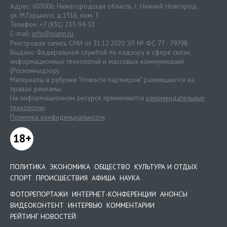
Адрес: 603006, Нижегородская область, г. Нижний Новгород.
ул. М.Горького, д.151Б, пом. 5
Телефон: +7 (831) 233-94-53
E-mail:
info@niann.ru
Реестровая запись СМИ от 31.12.2020 ЭЛ № ФС 77 - 79798.
Выдано Федеральной службой по надзору в сфере связи,
информационных технологий и массовых коммуникаций
(Роскомнадзор).
Материалы в рубрике "Новости партнеров" размещаются на
правах рекламы.
На информационном ресурсе применяются
рекомендательные
технологии
.
Политика конфиденциальности
18+
ПОЛИТИКА
ЭКОНОМИКА
ОБЩЕСТВО
КУЛЬТУРА И ОТДЫХ
СПОРТ
ПРОИСШЕСТВИЯ
АФИША
НАУКА
ФОТОРЕПОРТАЖИ
ИНТЕРНЕТ-КОНФЕРЕНЦИИ
АНОНСЫ
ВИДЕОКОНТЕНТ
ИНТЕРВЬЮ
КОММЕНТАРИИ
РЕЙТИНГ НОВОСТЕЙ