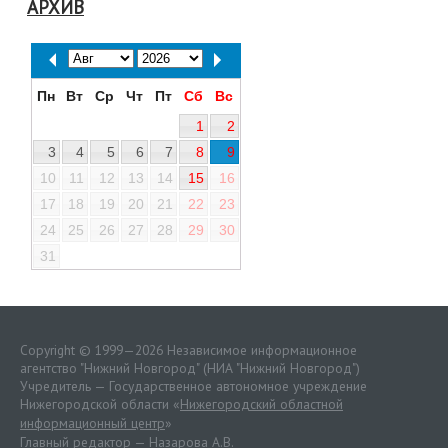
АРХИВ
Пн
Вт
Ср
Чт
Пт
Сб
Вс
1
2
3
4
5
6
7
8
9
10
11
12
13
14
15
16
17
18
19
20
21
22
23
24
25
26
27
28
29
30
31
Copyright © 1999—2026 Независимое информационное
агентство "Нижний Новгород" (НИА "Нижний Новгород")
Учредитель — Государственное автономное учреждение
Нижегородской области «
Нижегородский областной
информационный центр
»
Главный редактор — Назарова А.В.