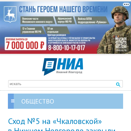
ОБЩЕСТВО
Сход №5 на «Чкаловской»
в Нижнем Новгороде закрыли