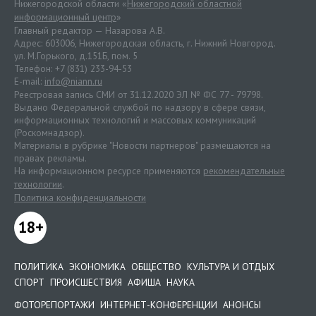
Нижегородской области «
Нижегородский областной
информационный центр
»
Главный редактор — Назарова А.В.
Адрес: 603006, Нижегородская область, г. Нижний Новгород.
ул. М.Горького, д.151Б, пом. 5
Телефон: +7 (831) 233-94-53
E-mail:
info@niann.ru
Реестровая запись СМИ от 31.12.2020 ЭЛ № ФС 77 - 79798.
Выдано Федеральной службой по надзору в сфере связи,
информационных технологий и массовых коммуникаций
(Роскомнадзор).
Материалы в рубрике "Новости партнеров" размещаются на
правах рекламы.
На информационном ресурсе применяются
рекомендательные
технологии
.
Политика конфиденциальности
18+
ПОЛИТИКА
ЭКОНОМИКА
ОБЩЕСТВО
КУЛЬТУРА И ОТДЫХ
СПОРТ
ПРОИСШЕСТВИЯ
АФИША
НАУКА
ФОТОРЕПОРТАЖИ
ИНТЕРНЕТ-КОНФЕРЕНЦИИ
АНОНСЫ