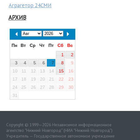
Аграгетор 24СМИ
АРХИВ
Пн
Вт
Ср
Чт
Пт
Сб
Вс
1
2
3
4
5
6
7
8
9
10
11
12
13
14
15
16
17
18
19
20
21
22
23
24
25
26
27
28
29
30
31
Copyright © 1999—2026 Независимое информационное
агентство "Нижний Новгород" (НИА "Нижний Новгород")
Учредитель — Государственное автономное учреждение