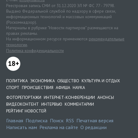
Реестровая запись СМИ от 31.12.2020 ЭЛ № ФС 77 - 79798.
Выдано Федеральной службой по надзору в сфере связи,
информационных технологий и массовых коммуникаций
(Роскомнадзор).
Материалы в рубрике "Новости партнеров" размещаются на
правах рекламы.
На информационном ресурсе применяются
рекомендательные
технологии
.
Политика конфиденциальности
18+
ПОЛИТИКА
ЭКОНОМИКА
ОБЩЕСТВО
КУЛЬТУРА И ОТДЫХ
СПОРТ
ПРОИСШЕСТВИЯ
АФИША
НАУКА
ФОТОРЕПОРТАЖИ
ИНТЕРНЕТ-КОНФЕРЕНЦИИ
АНОНСЫ
ВИДЕОКОНТЕНТ
ИНТЕРВЬЮ
КОММЕНТАРИИ
РЕЙТИНГ НОВОСТЕЙ
Главная
Подписка
Поиск
RSS
Печатная версия
Написать нам
Реклама на сайте
О редакции