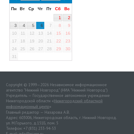
Пн
Вт
Ср
Чт
Пт
Сб
Вс
1
2
3
4
5
6
7
8
9
10
11
12
13
14
15
16
17
18
19
20
21
22
23
24
25
26
27
28
29
30
31
Copyright © 1999—2026 Независимое информационное
агентство "Нижний Новгород" (НИА "Нижний Новгород")
Учредитель — Государственное автономное учреждение
Нижегородской области «
Нижегородский областной
информационный центр
»
Главный редактор — Назарова А.В.
Адрес: 603006, Нижегородская область, г. Нижний Новгород.
ул. М.Горького, д.151Б, пом. 5
Телефон: +7 (831) 233-94-53
E-mail:
info@niann.ru