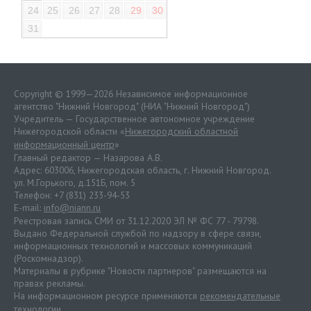
24
25
26
27
28
29
30
31
Copyright © 1999—2026 Независимое информационное
агентство "Нижний Новгород" (НИА "Нижний Новгород")
Учредитель — Государственное автономное учреждение
Нижегородской области «
Нижегородский областной
информационный центр
»
Главный редактор — Назарова А.В.
Адрес: 603006, Нижегородская область, г. Нижний Новгород.
ул. М.Горького, д.151Б, пом. 5
Телефон: +7 (831) 233-94-53
E-mail:
info@niann.ru
Реестровая запись СМИ от 31.12.2020 ЭЛ № ФС 77 - 79798.
Выдано Федеральной службой по надзору в сфере связи,
информационных технологий и массовых коммуникаций
(Роскомнадзор).
Материалы в рубрике "Новости партнеров" размещаются на
правах рекламы.
На информационном ресурсе применяются
рекомендательные
технологии
.