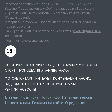
Реестровая запись СМИ от 31.12.2020 ЭЛ № ФС 77 - 79798.
Выдано Федеральной службой по надзору в сфере связи,
информационных технологий и массовых коммуникаций
(Роскомнадзор).
Материалы в рубрике "Новости партнеров" размещаются на
правах рекламы.
На информационном ресурсе применяются
рекомендательные
технологии
.
Политика конфиденциальности
18+
ПОЛИТИКА
ЭКОНОМИКА
ОБЩЕСТВО
КУЛЬТУРА И ОТДЫХ
СПОРТ
ПРОИСШЕСТВИЯ
АФИША
НАУКА
ФОТОРЕПОРТАЖИ
ИНТЕРНЕТ-КОНФЕРЕНЦИИ
АНОНСЫ
ВИДЕОКОНТЕНТ
ИНТЕРВЬЮ
КОММЕНТАРИИ
РЕЙТИНГ НОВОСТЕЙ
Главная
Подписка
Поиск
RSS
Печатная версия
Написать нам
Реклама на сайте
О редакции