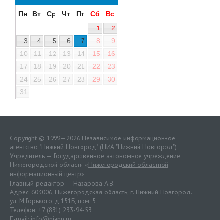
Пн
Вт
Ср
Чт
Пт
Сб
Вс
1
2
3
4
5
6
7
8
9
10
11
12
13
14
15
16
17
18
19
20
21
22
23
24
25
26
27
28
29
30
31
Copyright © 1999—2026 Независимое информационное
агентство "Нижний Новгород" (НИА "Нижний Новгород")
Учредитель — Государственное автономное учреждение
Нижегородской области «
Нижегородский областной
информационный центр
»
Главный редактор — Назарова А.В.
Адрес: 603006, Нижегородская область, г. Нижний Новгород.
ул. М.Горького, д.151Б, пом. 5
Телефон: +7 (831) 233-94-53
E-mail:
info@niann.ru