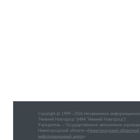
Copyright © 1999—2026 Независимое информационно
"Нижний Новгород" (НИА "Нижний Новгород")
Учредитель — Государственное автономное учрежд
Нижегородской области «
Нижегородский областной
информационный центр
»