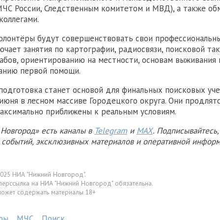
 МЧС России, Следственным комитетом и МВД), а также о
коллегами.
олонтёры будут совершенствовать свои профессиональны
чает занятия по картографии, радиосвязи, поисковой так
абов, ориентированию на местности, основам выживания 
анию первой помощи.
подготовка станет основой для финальных поисковых уче
июня в лесном массиве Городецкого округа. Они продлятс
максимально приближены к реальным условиям.
Новгород» есть каналы в
Telegram
и
MAX
. Подписывайтесь,
х событий, эксклюзивных материалов и оперативной информ
025 НИА "Нижний Новгород".
перссылка на НИА "Нижний Новгород" обязательна.
может содержать материалы 18+
ры
МЧС
Поиск