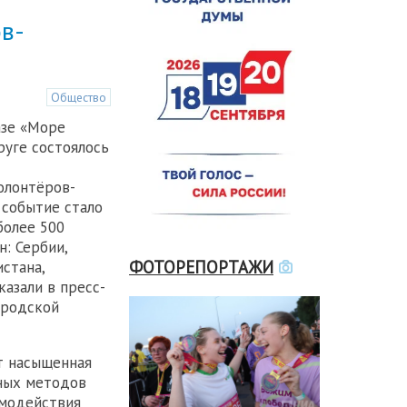
в-
Общество
азе «Море
руге состоялось
олонтёров-
 событие стало
более 500
н: Сербии,
ФОТОРЕПОРТАЖИ
истана,
казали в пресс-
ородской
т насыщенная
вных методов
имодействия