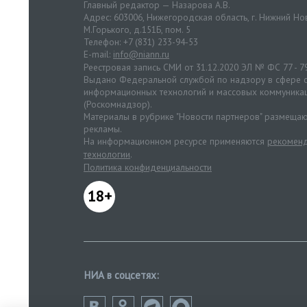
Главный редактор — Назарова А.В.
Адрес: 603006, Нижегородская область, г. Нижний Нов
М.Горького, д.151Б, пом. 5
Телефон: +7 (831) 233-94-53
E-mail:
info@niann.ru
Реестровая запись СМИ от 31.12.2020 ЭЛ № ФС 77 - 7
Выдано Федеральной службой по надзору в сфере с
информационных технологий и массовых коммуника
(Роскомнадзор).
Материалы в рубрике "Новости партнеров" размещаю
рекламы.
На информационном ресурсе применяются
рекоменд
технологии
.
Политика конфиденциальности
18+
НИА в соцсетях: