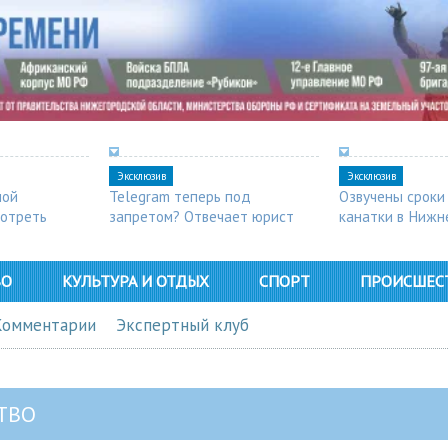
Эксклюзив
Эксклюзив
ной
Telegram теперь под
Озвучены сроки
мотреть
запретом? Отвечает юрист
канатки в Нижн
ВО
КУЛЬТУРА И ОТДЫХ
СПОРТ
ПРОИСШЕС
Комментарии
Экспертный клуб
ТВО