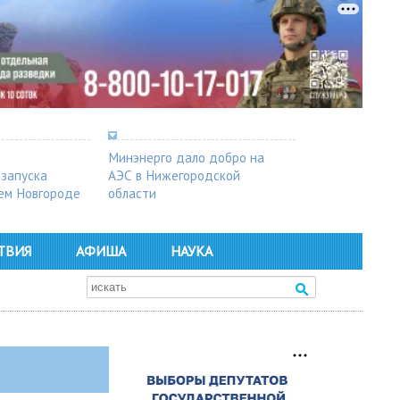
Минэнерго дало добро на
 запуска
АЭС в Нижегородской
ем Новгороде
области
ТВИЯ
АФИША
НАУКА