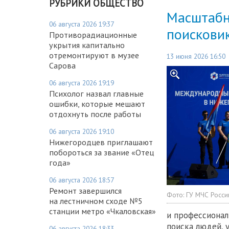
РУБРИКИ ОБЩЕСТВО
Масштабн
06 августа 2026 19:37
поисковик
Противорадиационные
укрытия капитально
отремонтируют в музее
13 июня 2026 16:50
Сарова
06 августа 2026 19:19
Психолог назвал главные
ошибки, которые мешают
отдохнуть после работы
06 августа 2026 19:10
Нижегородцев приглашают
побороться за звание «Отец
года»
06 августа 2026 18:57
Ремонт завершился
Фото:
ГУ МЧС Росси
на лестничном сходе №5
станции метро «Чкаловская»
и профессионал
поиска людей, 
06 августа 2026 18:33