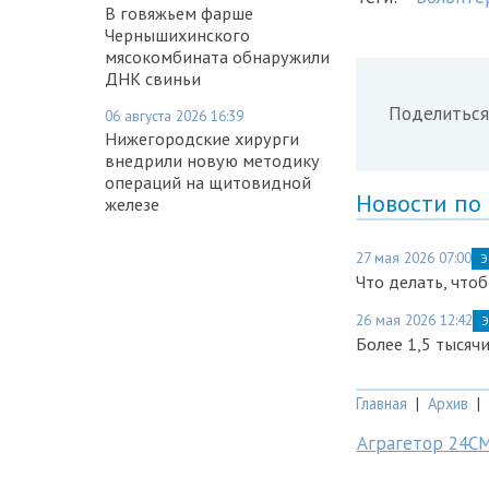
В говяжьем фарше
Чернышихинского
мясокомбината обнаружили
ДНК свиньи
Поделиться
06 августа 2026 16:39
Нижегородские хирурги
внедрили новую методику
операций на щитовидной
Новости по
железе
27 мая 2026 07:00
Э
Что делать, что
26 мая 2026 12:42
Э
Более 1,5 тысяч
Главная
|
Архив
|
Аграгетор 24С