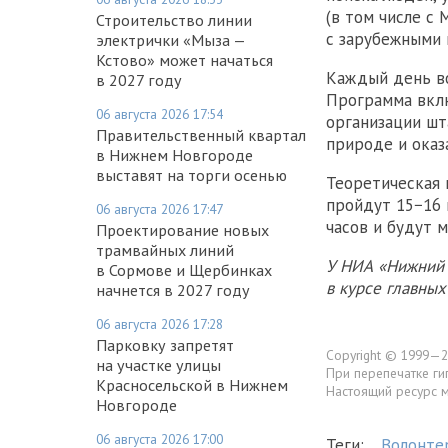
(в том числе с
Строительство линии
с зарубежными 
электрички «Мыза —
Кстово» может начаться
Каждый день в
в 2027 году
Программа вклю
06 августа 2026 17:54
организации шт
Правительственный квартал
природе и оказ
в Нижнем Новгороде
выставят на торги осенью
Теоретическая 
пройдут 15−16 
06 августа 2026 17:47
часов и будут 
Проектирование новых
трамвайных линий
У НИА «Нижний 
в Сормове и Щербинках
в курсе главны
начнется в 2027 году
06 августа 2026 17:28
Парковку запретят
Copyright © 1999—2
на участке улицы
При перепечатке ги
Красносельской в Нижнем
Настоящий ресурс 
Новгороде
06 августа 2026 17:00
Теги:
Волонте