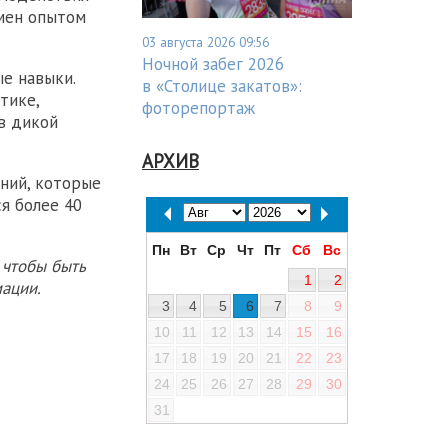
бмен опытом
03 августа 2026 09:56
Ночной забег 2026
е навыки.
в «Столице закатов»:
тике,
фоторепортаж
в дикой
АРХИВ
ний, которые
я более 40
Пн
Вт
Ср
Чт
Пт
Сб
Вс
 чтобы быть
1
2
ации.
3
4
5
6
7
8
9
10
11
12
13
14
15
16
17
18
19
20
21
22
23
24
25
26
27
28
29
30
31