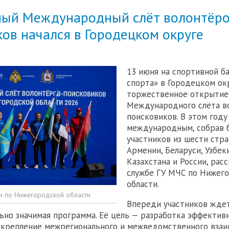
ый Международный слёт волонтёро
ов начался в Городецком округе
13 июня на спортивной б
спорта» в Городецком ок
торжественное открытие
Международного слёта в
поисковиков. В этом году
международным, собрав 
участников из шести стра
Армении, Беларуси, Узбек
Казахстана и России, расс
службе ГУ МЧС по Нижег
области.
и по Нижегородской области
Впереди участников жде
ьно значимая программа. Её цель — разработка эффекти
укрепление межрегионального и межведомственного вза