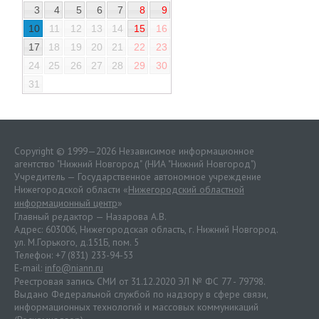
3
4
5
6
7
8
9
10
11
12
13
14
15
16
17
18
19
20
21
22
23
24
25
26
27
28
29
30
31
Copyright © 1999—2026 Независимое информационное
агентство "Нижний Новгород" (НИА "Нижний Новгород")
Учредитель — Государственное автономное учреждение
Нижегородской области «
Нижегородский областной
информационный центр
»
Главный редактор — Назарова А.В.
Адрес: 603006, Нижегородская область, г. Нижний Новгород.
ул. М.Горького, д.151Б, пом. 5
Телефон: +7 (831) 233-94-53
E-mail:
info@niann.ru
Реестровая запись СМИ от 31.12.2020 ЭЛ № ФС 77 - 79798.
Выдано Федеральной службой по надзору в сфере связи,
информационных технологий и массовых коммуникаций