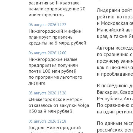
развития во II квартале
начали сопровождение 20
Лидерами рейти
инвестпроектов
рейтинг которы
и Московская о
06 августа 2026 12:22
Мансийский авт
Нижегородский минфин
края, а также 
планирует привлечь
кредиты на 6 млрд рублей
Авторы исследо
06 августа 2026 12:00
по сравнению с
Нижегородские малые
прежнему зани
предприятия получили
как в нижней ч
почти 100 млн рублей
и преобладание
по программе льготного
лизинга
В последнюю де
Балкария, Севе
05 августа 2026 13:26
Республика Алта
«Нижегородское метро»
По сравнению 
отказалось от закупки Volga
K50 за 9 млн рублей
на один регион.
05 августа 2026 12:18
По данным эксп
Госдолг Нижегородской
российских рег