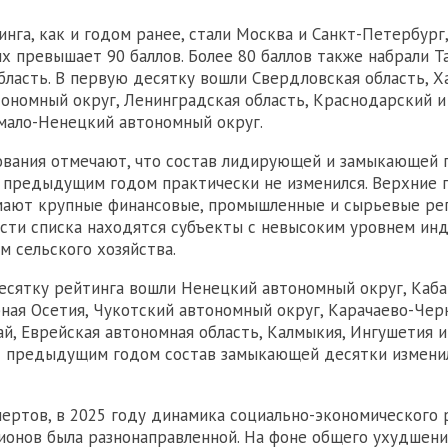
нга, как и годом ранее, стали Москва и Санкт-Петербург
х превышает 90 баллов. Более 80 баллов также набрали Т
бласть. В первую десятку вошли Свердловская область, Х
ономный округ, Ленинградская область, Краснодарский 
Ямало-Ненецкий автономный округ.
вания отмечают, что состав лидирующей и замыкающей 
 предыдущим годом практически не изменился. Верхние п
мают крупные финансовые, промышленные и сырьевые рег
асти списка находятся субъекты с невысоким уровнем ин
м сельского хозяйства.
сятку рейтинга вошли Ненецкий автономный округ, Каб
рная Осетия, Чукотский автономный округ, Карачаево-Чер
й, Еврейская автономная область, Калмыкия, Ингушетия и 
с предыдущим годом состав замыкающей десятки измени
ертов, в 2025 году динамика социально-экономического 
ионов была разнонаправленной. На фоне общего ухудшени