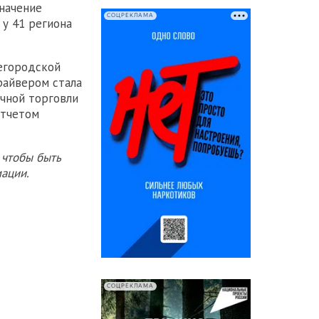
Значение
СОЦРЕКЛАМА
 у 41 региона
жегородской
райвером стала
чной торговли
отчетом
 чтобы быть
ации.
СОЦРЕКЛАМА