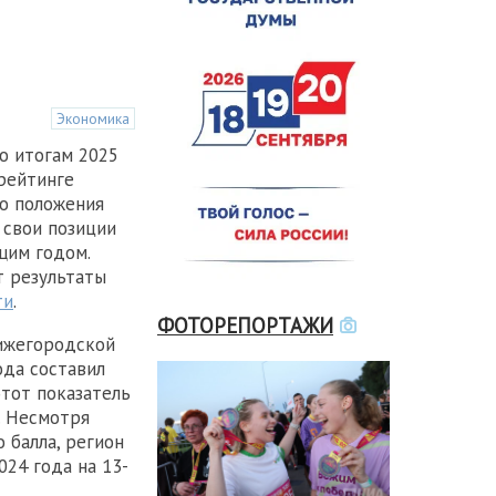
Экономика
о итогам 2025
 рейтинге
о положения
 свои позиции
щим годом.
т результаты
ти
.
ФОТОРЕПОРТАЖИ
ижегородской
ода составил
этот показатель
а. Несмотря
 балла, регион
024 года на 13-