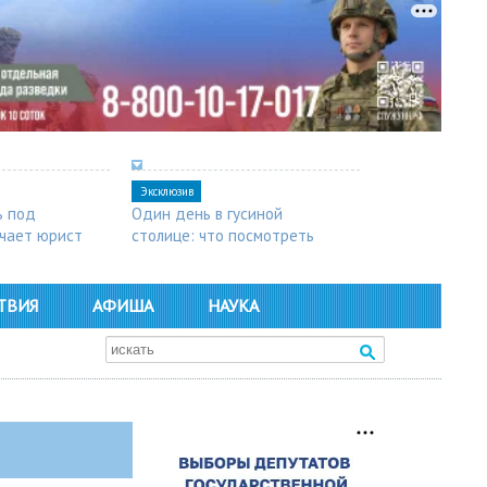
Эксклюзив
ь под
Один день в гусиной
чает юрист
столице: что посмотреть
в Арзамасе
ТВИЯ
АФИША
НАУКА