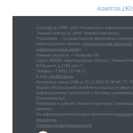
Аграгетор 24С
Copyright © 1999—2026 Независимое информационно
"Нижний Новгород" (НИА "Нижний Новгород")
Учредитель — Государственное автономное учрежд
Нижегородской области «
Нижегородский областной
информационный центр
»
Главный редактор — Назарова А.В.
Адрес: 603006, Нижегородская область, г. Нижний Нов
М.Горького, д.151Б, пом. 5
Телефон: +7 (831) 233-94-53
E-mail:
info@niann.ru
Реестровая запись СМИ от 31.12.2020 ЭЛ № ФС 77 - 7
Выдано Федеральной службой по надзору в сфере с
информационных технологий и массовых коммуника
(Роскомнадзор).
Материалы в рубрике "Новости партнеров" размещаю
рекламы.
На информационном ресурсе применяются
рекоменд
технологии
.
Политика конфиденциальности