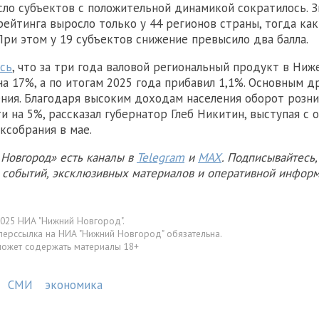
сло субъектов с положительной динамикой сократилось. 
рейтинга выросло только у 44 регионов страны, тогда как
 При этом у 19 субъектов снижение превысило два балла.
сь
, что за три года валовой региональный продукт в Ни
на 17%, а по итогам 2025 года прибавил 1,1%. Основным д
ния. Благодаря высоким доходам населения оборот розни
и на 5%, рассказал губернатор Глеб Никитин, выступая с 
ксобрания в мае.
Новгород» есть каналы в
Telegram
и
MAX
. Подписывайтесь,
х событий, эксклюзивных материалов и оперативной информ
025 НИА "Нижний Новгород".
перссылка на НИА "Нижний Новгород" обязательна.
может содержать материалы 18+
СМИ
экономика