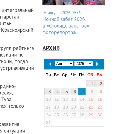
, интегральный
03 августа 2026 09:56
атарстан
Ночной забег 2026
анты-
в «Столице закатов»:
и Красноярский
фоторепортаж
АРХИВ
групп рейтинга
озиции по-
ионы, тогда
дустриализации
Пн
Вт
Ср
Чт
Пт
Сб
Вс
1
2
ардино-
3
4
5
6
7
8
9
кесия,
Тува.
10
11
12
13
14
15
16
лся только
17
18
19
20
21
22
23
24
25
26
27
28
29
30
31
развития
я ситуации