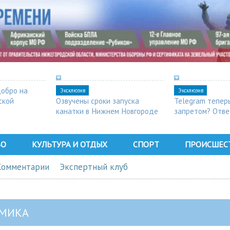
добро на
Эксклюзив
Эксклюзив
ской
Озвучены сроки запуска
Telegram тепер
канатки в Нижнем Новгороде
запретом? Отве
ВО
КУЛЬТУРА И ОТДЫХ
СПОРТ
ПРОИСШЕС
Комментарии
Экспертный клуб
МИКА