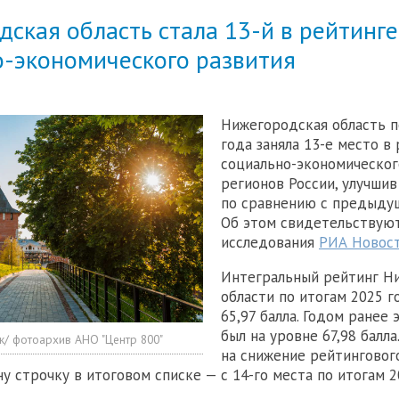
ская область стала 13-й в рейтинге
о-экономического развития
Нижегородская область п
года заняла 13-е место в
социально-экономическог
регионов России, улучшив
по сравнению с предыду
Об этом свидетельствую
исследования
РИА Новос
Интегральный рейтинг Н
области по итогам 2025 г
65,97 балла. Годом ранее 
был на уровне 67,98 балл
к/ фотоархив АНО "Центр 800"
на снижение рейтингового
у строчку в итоговом списке — с 14-го места по итогам 2