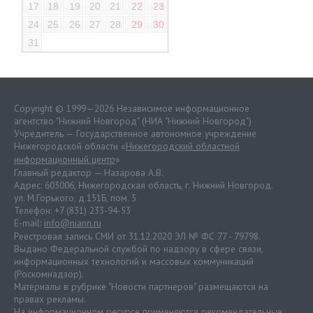
17
18
19
20
21
22
23
24
25
26
27
28
29
30
31
Copyright © 1999—2026 Независимое информационное
агентство "Нижний Новгород" (НИА "Нижний Новгород")
Учредитель — Государственное автономное учреждение
Нижегородской области «
Нижегородский областной
информационный центр
»
Главный редактор — Назарова А.В.
Адрес: 603006, Нижегородская область, г. Нижний Новгород.
ул. М.Горького, д.151Б, пом. 5
Телефон: +7 (831) 233-94-53
E-mail:
info@niann.ru
Реестровая запись СМИ от 31.12.2020 ЭЛ № ФС 77 - 79798.
Выдано Федеральной службой по надзору в сфере связи,
информационных технологий и массовых коммуникаций
(Роскомнадзор).
Материалы в рубрике "Новости партнеров" размещаются на
правах рекламы.
На информационном ресурсе применяются
рекомендательные