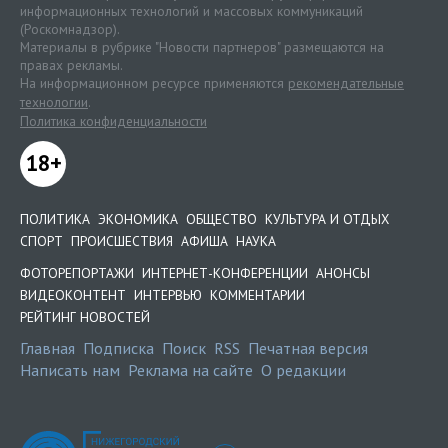
информационных технологий и массовых коммуникаций
(Роскомнадзор).
Материалы в рубрике "Новости партнеров" размещаются на
правах рекламы.
На информационном ресурсе применяются
рекомендательные
технологии
.
Политика конфиденциальности
18+
ПОЛИТИКА
ЭКОНОМИКА
ОБЩЕСТВО
КУЛЬТУРА И ОТДЫХ
СПОРТ
ПРОИСШЕСТВИЯ
АФИША
НАУКА
ФОТОРЕПОРТАЖИ
ИНТЕРНЕТ-КОНФЕРЕНЦИИ
АНОНСЫ
ВИДЕОКОНТЕНТ
ИНТЕРВЬЮ
КОММЕНТАРИИ
РЕЙТИНГ НОВОСТЕЙ
Главная
Подписка
Поиск
RSS
Печатная версия
Написать нам
Реклама на сайте
О редакции