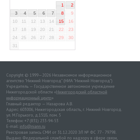
1
2
3
4
5
6
7
8
9
10
11
12
13
14
15
16
17
18
19
20
21
22
23
24
25
26
27
28
29
30
31
Copyright © 1999—2026 Независимое информационное
агентство "Нижний Новгород" (НИА "Нижний Новгород")
Учредитель — Государственное автономное учреждение
Нижегородской области «
Нижегородский областной
информационный центр
»
Главный редактор — Назарова А.В.
Адрес: 603006, Нижегородская область, г. Нижний Новгород.
ул. М.Горького, д.151Б, пом. 5
Телефон: +7 (831) 233-94-53
E-mail:
info@niann.ru
Реестровая запись СМИ от 31.12.2020 ЭЛ № ФС 77 - 79798.
Выдано Федеральной службой по надзору в сфере связи,