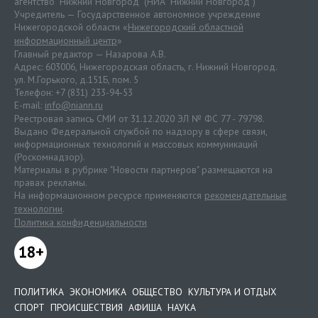
агентство "Нижний Новгород" (НИА "Нижний Новгород")
Учредитель — Государственное автономное учреждение
Нижегородской области «
Нижегородский областной
информационный центр
»
Главный редактор — Назарова А.В.
Адрес: 603006, Нижегородская область, г. Нижний Новгород.
ул. М.Горького, д.151Б, пом. 5
Телефон: +7 (831) 233-94-53
E-mail:
info@niann.ru
Реестровая запись СМИ от 31.12.2020 ЭЛ № ФС 77 - 79798.
Выдано Федеральной службой по надзору в сфере связи,
информационных технологий и массовых коммуникаций
(Роскомнадзор).
Материалы в рубрике "Новости партнеров" размещаются на
правах рекламы.
На информационном ресурсе применяются
рекомендательные
технологии
.
Политика конфиденциальности
18+
ПОЛИТИКА
ЭКОНОМИКА
ОБЩЕСТВО
КУЛЬТУРА И ОТДЫХ
СПОРТ
ПРОИСШЕСТВИЯ
АФИША
НАУКА