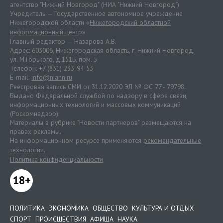
агентство "Нижний Новгород" (НИА "Нижний Новгород")
Учредитель — Государственное автономное учреждение
Нижегородской области «
Нижегородский областной
информационный центр
»
Главный редактор — Назарова А.В.
Адрес: 603006, Нижегородская область, г. Нижний Новгород.
ул. М.Горького, д.151Б, пом. 5
Телефон: +7 (831) 233-94-53
E-mail:
info@niann.ru
Реестровая запись СМИ от 31.12.2020 ЭЛ № ФС 77 - 79798.
Выдано Федеральной службой по надзору в сфере связи,
информационных технологий и массовых коммуникаций
(Роскомнадзор).
Материалы в рубрике "Новости партнеров" размещаются на
правах рекламы.
На информационном ресурсе применяются
рекомендательные
технологии
.
Политика конфиденциальности
18+
ПОЛИТИКА
ЭКОНОМИКА
ОБЩЕСТВО
КУЛЬТУРА И ОТДЫХ
СПОРТ
ПРОИСШЕСТВИЯ
АФИША
НАУКА