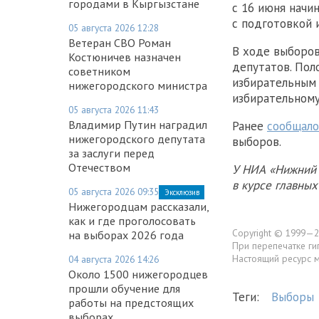
городами в Кыргызстане
с 16 июня начи
с подготовкой 
05 августа 2026 12:28
Ветеран СВО Роман
В ходе выборов
Костюничев назначен
депутатов. Пол
советником
избирательным 
нижегородского министра
избирательному
05 августа 2026 11:43
Владимир Путин наградил
Ранее
сообщало
нижегородского депутата
выборов.
за заслуги перед
Отечеством
У НИА «Нижний 
в курсе главны
05 августа 2026 09:35
Эксклюзив
Нижегородцам рассказали,
как и где проголосовать
Copyright © 1999—2
на выборах 2026 года
При перепечатке ги
Настоящий ресурс 
04 августа 2026 14:26
Около 1500 нижегородцев
прошли обучение для
Теги:
Выборы
работы на предстоящих
выборах