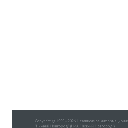
Copyright © 1999—2026 Независимое информационно
"Нижний Новгород" (НИА "Нижний Новгород")