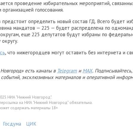
нается проведение избирательных мероприятий, связанны
и организацией голосования.
 предстоит определить новый состав ГД. Всего будет из
овина мандатов — 225 — будет распределена по однома
округам, еще 225 депутатов будут избраны по федераль
 округу.
сь
, что нижегородцев могут оставить без интернета и св
Новгород» есть каналы в
Telegram
и
MAX
. Подписывайтесь,
х событий, эксклюзивных материалов и оперативной информ
025 НИА "Нижний Новгород".
перссылка на НИА "Нижний Новгород" обязательна.
может содержать материалы 18+
Госдума
ЦИК