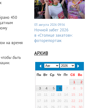
х
брано 450
ндатным
03 августа 2026 09:56
ному
Ночной забег 2026
в «Столице закатов»:
фоторепортаж
язи на время
АРХИВ
 чтобы быть
ации.
Пн
Вт
Ср
Чт
Пт
Сб
Вс
1
2
3
4
5
6
7
8
9
10
11
12
13
14
15
16
17
18
19
20
21
22
23
24
25
26
27
28
29
30