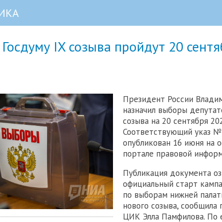
ИКА
Госдуму IX созыва пройдут 20 сент
Президент России Влади
назначил выборы депутат
созыва на 20 сентября 202
Соответствующий указ №
опубликован 16 июня на 
портале правовой информ
Публикация документа оз
официальный старт камп
по выборам нижней палат
нового созыва, сообщила
ЦИК Элла Памфилова. По е