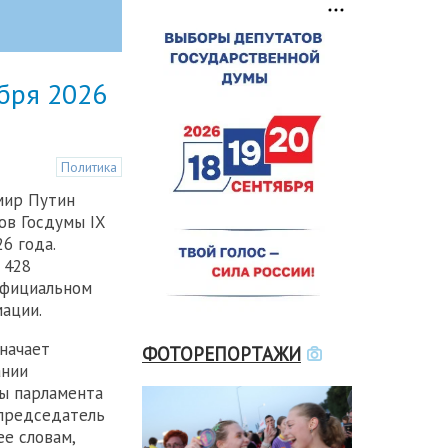
ября 2026
Политика
мир Путин
ов Госдумы IX
6 года.
 428
официальном
ации.
начает
ФОТОРЕПОРТАЖИ
ании
ы парламента
 председатель
е словам,