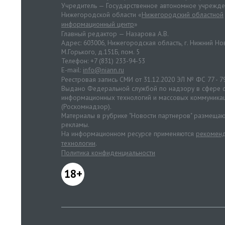
Учредитель — Государственное автономное учрежд
Нижегородской области «
Нижегородский областной
информационный центр
»
Главный редактор — Назарова А.В.
Адрес: 603006, Нижегородская область, г. Нижний Нов
М.Горького, д.151Б, пом. 5
Телефон: +7 (831) 233-94-53
E-mail:
info@niann.ru
Реестровая запись СМИ от 31.12.2020 ЭЛ № ФС 77 - 7
Выдано Федеральной службой по надзору в сфере с
информационных технологий и массовых коммуника
(Роскомнадзор).
Материалы в рубрике "Новости партнеров" размещаю
рекламы.
На информационном ресурсе применяются
рекоменд
технологии
.
Политика конфиденциальности
18+