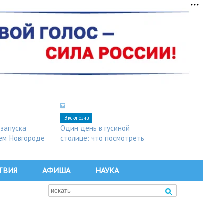
Эксклюзив
 запуска
Один день в гусиной
ем Новгороде
столице: что посмотреть
в Арзамасе
ТВИЯ
АФИША
НАУКА