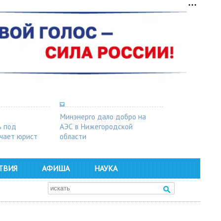
Минэнерго дало добро на
ь под
АЭС в Нижегородской
чает юрист
области
ТВИЯ
АФИША
НАУКА