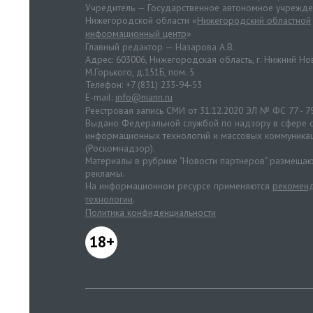
Учредитель — Государственное автономное учрежд
Нижегородской области «
Нижегородский областной
информационный центр
»
Главный редактор — Назарова А.В.
Адрес: 603006, Нижегородская область, г. Нижний Нов
М.Горького, д.151Б, пом. 5
Телефон: +7 (831) 233-94-53
E-mail:
info@niann.ru
Реестровая запись СМИ от 31.12.2020 ЭЛ № ФС 77 - 7
Выдано Федеральной службой по надзору в сфере с
информационных технологий и массовых коммуника
(Роскомнадзор).
Материалы в рубрике "Новости партнеров" размещаю
рекламы.
На информационном ресурсе применяются
рекоменд
технологии
.
Политика конфиденциальности
18+