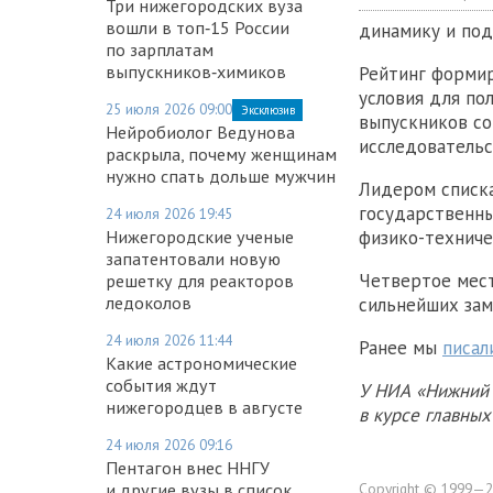
Три нижегородских вуза
вошли в топ‑15 России
динамику и под
по зарплатам
выпускников‑химиков
Рейтинг формир
условия для по
25 июля 2026 09:00
Эксклюзив
выпускников со
Нейробиолог Ведунова
исследовательс
раскрыла, почему женщинам
нужно спать дольше мужчин
Лидером списка
государственны
24 июля 2026 19:45
Нижегородские ученые
физико-техниче
запатентовали новую
Четвертое мест
решетку для реакторов
ледоколов
сильнейших за
24 июля 2026 11:44
Ранее мы
писал
Какие астрономические
события ждут
У НИА «Нижний 
нижегородцев в августе
в курсе главны
24 июля 2026 09:16
Пентагон внес ННГУ
и другие вузы в список
Copyright © 1999—2