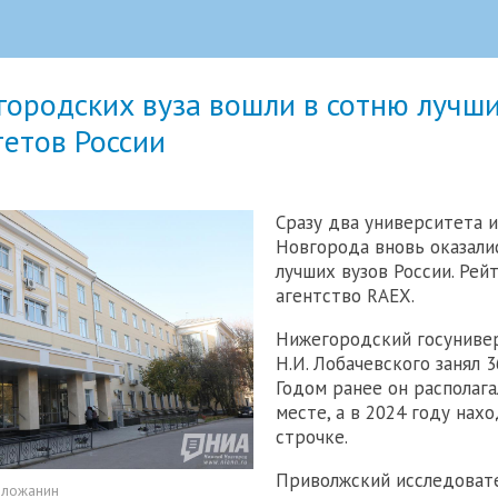
городских вуза вошли в сотню лучш
етов России
Сразу два университета 
Новгорода вновь оказали
лучших вузов России. Рей
агентство RAEX.
Нижегородский госуниве
Н.И. Лобачевского занял 3
Годом ранее он располага
месте, а в 2024 году нахо
строчке.
Приволжский исследоват
оложанин