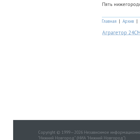
Пять нижегородс
Главная
|
Архив
|
Аграгетор 24С
Copyright © 1999—2026 Независимое информационно
"Нижний Новгород" (НИА "Нижний Новгород")