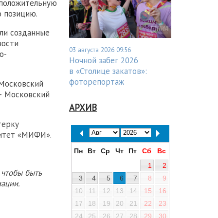
 положительную
ю позицию.
ли созданные
ности
03 августа 2026 09:56
о-
Ночной забег 2026
в «Столице закатов»:
фоторепортаж
 Московский
— Московский
АРХИВ
терку
ситет «МИФИ».
Пн
Вт
Ср
Чт
Пт
Сб
Вс
1
2
 чтобы быть
3
4
5
6
7
8
9
ации.
10
11
12
13
14
15
16
17
18
19
20
21
22
23
24
25
26
27
28
29
30