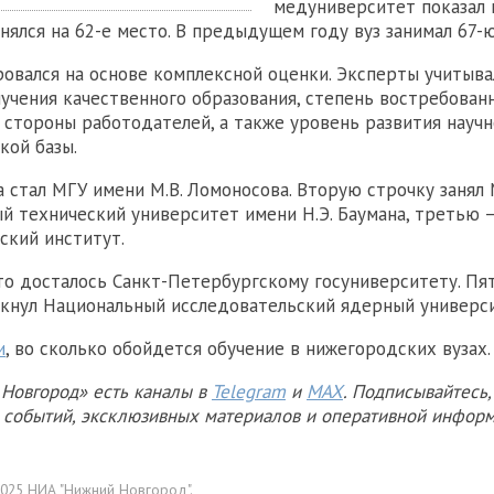
медуниверситет показал
нялся на 62-е место. В предыдущем году вуз занимал 67-
овался на основе комплексной оценки. Эксперты учитыва
лучения качественного образования, степень востребован
 стороны работодателей, а также уровень развития научн
кой базы.
 стал МГУ имени М.В. Ломоносова. Вторую строчку занял
й технический университет имени Н.Э. Баумана, третью 
ский институт.
о досталось Санкт-Петербургскому госуниверситету. Пя
мкнул Национальный исследовательский ядерный универ
и
, во сколько обойдется обучение в нижегородских вузах.
Новгород» есть каналы в
Telegram
и
MAX
. Подписывайтесь,
х событий, эксклюзивных материалов и оперативной информ
025 НИА "Нижний Новгород".