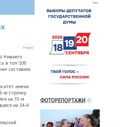
их
Наука
из Нижнего
сь в топ-100
тинг составило
рситет имени
6-ю строчку.
лся на 35-м
ФОТОРЕПОРТАЖИ
дился на 34-й
ельский