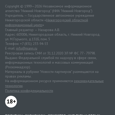
Copyright © 1999—2026 Независимое информационное
агентство "Нижний Новгород" (НИА "Нижний Новгород")
Учредитель — Государственное автономное учреждение
Нижегородской области «
Нижегородский областной
информационный центр
»
Главный редактор — Назарова А.В.
Адрес: 603006, Нижегородская область, г. Нижний Новгород.
ул. М.Горького, д.151Б, пом. 5
Телефон: +7 (831) 233-94-53
E-mail:
info@niann.ru
Реестровая запись СМИ от 31.12.2020 ЭЛ № ФС 77 - 79798.
Выдано Федеральной службой по надзору в сфере связи,
информационных технологий и массовых коммуникаций
(Роскомнадзор).
Материалы в рубрике "Новости партнеров" размещаются на
правах рекламы.
На информационном ресурсе применяются
рекомендательные
технологии
.
Политика конфиденциальности
18+