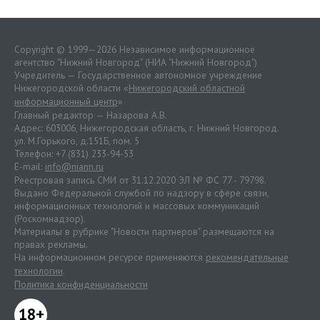
Copyright © 1999—2026 Независимое информационное
агентство "Нижний Новгород" (НИА "Нижний Новгород")
Учредитель — Государственное автономное учреждение
Нижегородской области «
Нижегородский областной
информационный центр
»
Главный редактор — Назарова А.В.
Адрес: 603006, Нижегородская область, г. Нижний Новгород.
ул. М.Горького, д.151Б, пом. 5
Телефон: +7 (831) 233-94-53
E-mail:
info@niann.ru
Реестровая запись СМИ от 31.12.2020 ЭЛ № ФС 77 - 79798.
Выдано Федеральной службой по надзору в сфере связи,
информационных технологий и массовых коммуникаций
(Роскомнадзор).
Материалы в рубрике "Новости партнеров" размещаются на
правах рекламы.
На информационном ресурсе применяются
рекомендательные
технологии
.
Политика конфиденциальности
18+