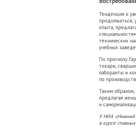
Востребован
Тенденция к у
продолжаться, 
опыта, предлаг
специальностя
технических на
учебных заведе
По прогнозу Га
токари, сварщи
лаборанты и ко
по производств
Таким образом,
предлагая жен
и самореализац
У НИА «Нижний 
в курсе главны