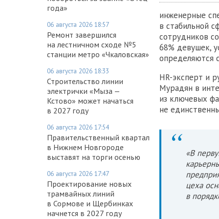
года»
инженерные спе
06 августа 2026 18:57
в стабильной с
Ремонт завершился
сотрудников со
на лестничном сходе №5
68% девушек, у
станции метро «Чкаловская»
определяются с
06 августа 2026 18:33
HR-эксперт и 
Строительство линии
Мурадян в ин
электрички «Мыза —
из ключевых фа
Кстово» может начаться
не единственны
в 2027 году
06 августа 2026 17:54
Правительственный квартал
в Нижнем Новгороде
«В перву
выставят на торги осенью
карьерны
06 августа 2026 17:47
предприя
Проектирование новых
цеха осн
трамвайных линий
в порядк
в Сормове и Щербинках
начнется в 2027 году