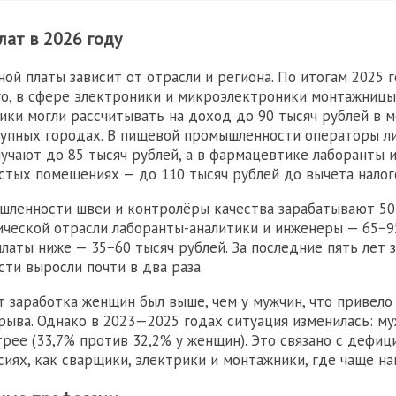
лат в 2026 году
ной платы зависит от отрасли и региона. По итогам 2025 
го, в сфере электроники и микроэлектроники монтажниц
ики могли рассчитывать на доход до 90 тысяч рублей в м
упных городах. В пищевой промышленности операторы л
лучают до 85 тысяч рублей, а в фармацевтике лаборанты 
стых помещениях — до 110 тысяч рублей до вычета налог
шленности швеи и контролёры качества зарабатывают 50
мической отрасли лаборанты-аналитики и инженеры — 65−9
платы ниже — 35−60 тысяч рублей. За последние пять лет 
ти выросли почти в два раза.
т заработка женщин был выше, чем у мужчин, что привел
рыва. Однако в 2023—2025 годах ситуация изменилась: м
трее (33,7% против 32,2% у женщин). Это связано с дефи
сиях, как сварщики, электрики и монтажники, где чаще н