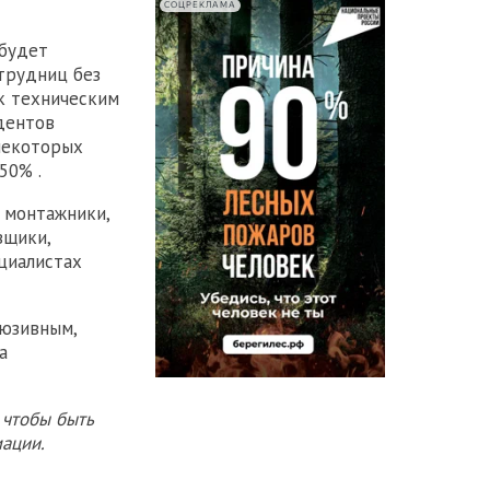
СОЦРЕКЛАМА
 будет
трудниц без
 к техническим
дентов
 некоторых
50% .
 монтажники,
вщики,
циалистах
люзивным,
а
 чтобы быть
ации.