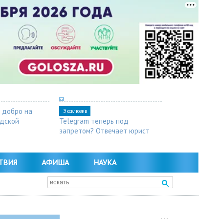
 добро на
Эксклюзив
одской
Telegram теперь под
запретом? Отвечает юрист
ТВИЯ
АФИША
НАУКА