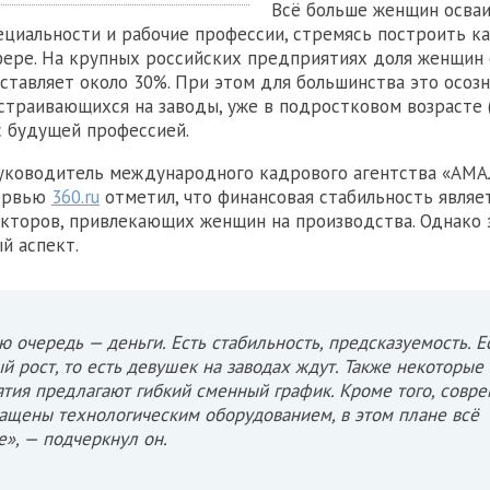
Всё больше женщин осва
циальности и рабочие профессии, стремясь построить к
фере. На крупных российских предприятиях доля женщин
ставляет около 30%. При этом для большинства это осоз
страивающихся на заводы, уже в подростковом возрасте (
 будущей профессией.
руководитель международного кадрового агентства «АМА
тервью
360.ru
отметил, что финансовая стабильность являе
кторов, привлекающих женщин на производства. Однако 
й аспект.
ю очередь — деньги. Есть стабильность, предсказуемость. Е
й рост, то есть девушек на заводах ждут. Также некоторые
тия предлагают гибкий сменный график. Кроме того, совр
ащены технологическим оборудованием, в этом плане всё
е», — подчеркнул он.