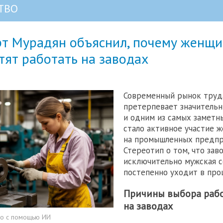
ТВО
рт Мурадян объяснил, почему женщ
тят работать на заводах
Современный рынок труда
претерпевает значительн
и одним из самых заметн
стало активное участие 
на промышленных предпр
Стереотип о том, что зав
исключительно мужская с
постепенно уходит в про
Причины выбора раб
на заводах
но с помощью ИИ