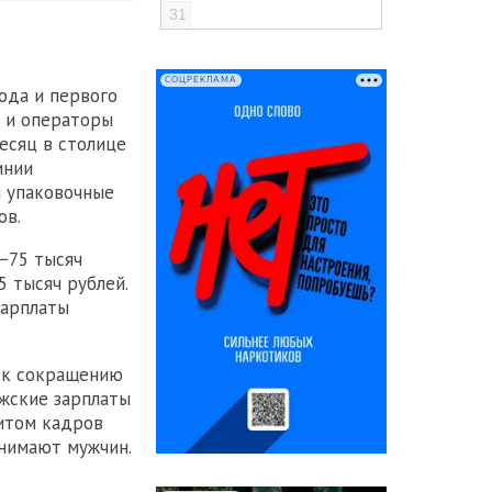
31
СОЦРЕКЛАМА
года и первого
ы и операторы
есяц в столице
инии
и упаковочные
ов.
−75 тысяч
5 тысяч рублей.
зарплаты
о к сокращению
ужские зарплаты
цитом кадров
анимают мужчин.