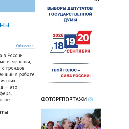
ины
Общество
 в России
ые изменения,
ых трендов
женщин в работе
иятиях.
од — это
фера,
ФОТОРЕПОРТАЖИ
шлое.
оты