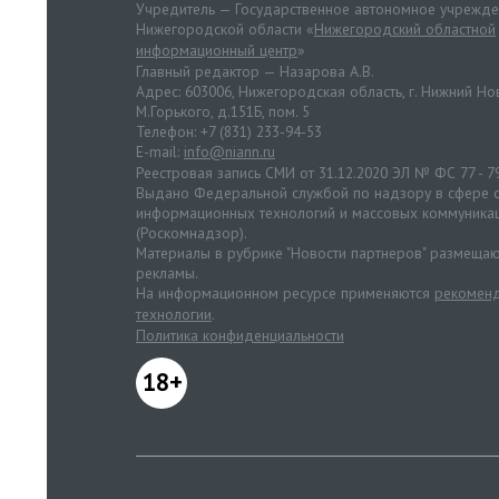
Учредитель — Государственное автономное учрежд
Нижегородской области «
Нижегородский областной
информационный центр
»
Главный редактор — Назарова А.В.
Адрес: 603006, Нижегородская область, г. Нижний Нов
М.Горького, д.151Б, пом. 5
Телефон: +7 (831) 233-94-53
E-mail:
info@niann.ru
Реестровая запись СМИ от 31.12.2020 ЭЛ № ФС 77 - 7
Выдано Федеральной службой по надзору в сфере с
информационных технологий и массовых коммуника
(Роскомнадзор).
Материалы в рубрике "Новости партнеров" размещаю
рекламы.
На информационном ресурсе применяются
рекоменд
технологии
.
Политика конфиденциальности
18+