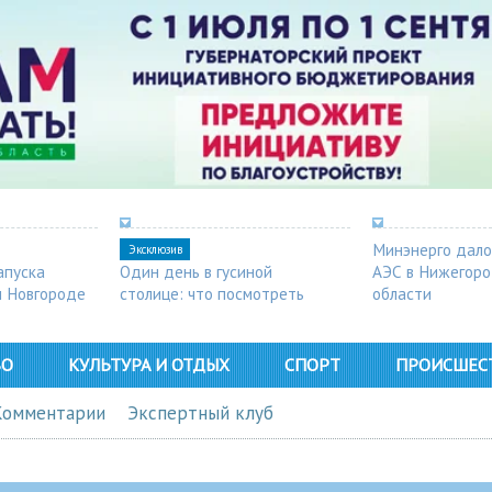
Минэнерго дало
Эксклюзив
апуска
Один день в гусиной
АЭС в Нижегор
м Новгороде
столице: что посмотреть
области
в Арзамасе
ВО
КУЛЬТУРА И ОТДЫХ
СПОРТ
ПРОИСШЕС
Комментарии
Экспертный клуб