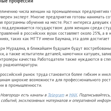
ные профессии
величению числа женщин на промышленных предприятиях
уверен эксперт. Многие предприятия готовы нанимать со
ая программы обучения на месте. Рост интереса девушек
м поддерживается государством: доля женщин среди сту
правлений в российских вузах составляет около 25%, а в
ниях, таких как МГТУ имени Баумана, эта доля достигает 
рри Мурадяна, в ближайшем будущем будут востребованы
ки, а также испытатели деталей, намотчики катушек, зали
нтролеры качества. Работодатели также нуждаются в спе
у радиоаппаратуры.
 российский рынок труда становится более гибким и инк
щинам широкие возможности для профессионального рост
ии в промышленности.
Новгород» есть каналы в
Telegram
и
MAX
. Подписывайтесь,
х событий, эксклюзивных материалов и оперативной информ