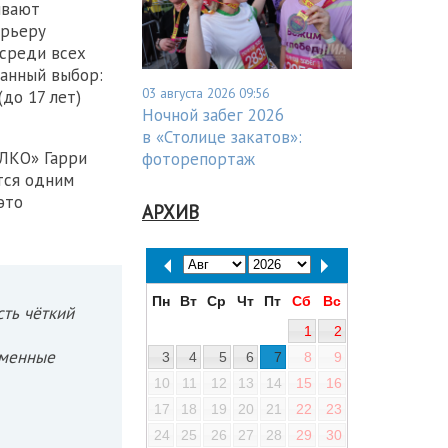
ивают
арьеру
 среди всех
нанный выбор:
03 августа 2026 09:56
до 17 лет)
Ночной забег 2026
в «Столице закатов»:
ЛКО» Гарри
фоторепортаж
тся одним
это
АРХИВ
Пн
Вт
Ср
Чт
Пт
Сб
Вс
сть чёткий
1
2
еменные
3
4
5
6
7
8
9
10
11
12
13
14
15
16
17
18
19
20
21
22
23
24
25
26
27
28
29
30