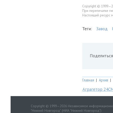
Copyright © 1999—2
При перепечатке ги
Настоящий ресурс 
Теги:
Завод
Поделиться
Главная
|
Архив
|
Аграгетор 24С
Copyright © 1999—2026 Независимое информационно
"Нижний Новгород" (НИА "Нижний Новгород")