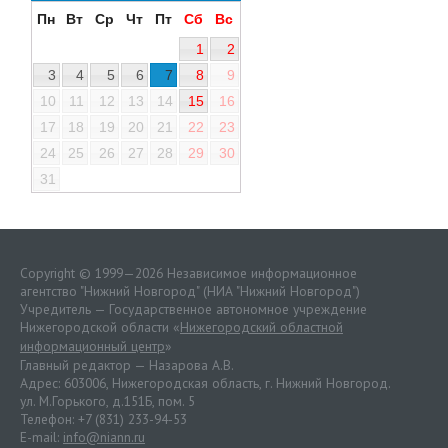
Пн
Вт
Ср
Чт
Пт
Сб
Вс
1
2
3
4
5
6
7
8
9
10
11
12
13
14
15
16
17
18
19
20
21
22
23
24
25
26
27
28
29
30
31
Copyright © 1999—2026 Независимое информационное
агентство "Нижний Новгород" (НИА "Нижний Новгород")
Учредитель — Государственное автономное учреждение
Нижегородской области «
Нижегородский областной
информационный центр
»
Главный редактор — Назарова А.В.
Адрес: 603006, Нижегородская область, г. Нижний Новгород.
ул. М.Горького, д.151Б, пом. 5
Телефон: +7 (831) 233-94-53
E-mail:
info@niann.ru