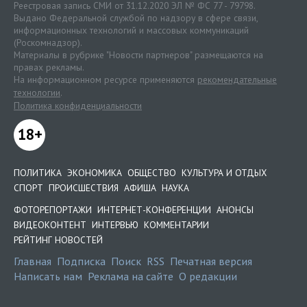
Реестровая запись СМИ от 31.12.2020 ЭЛ № ФС 77 - 79798.
Выдано Федеральной службой по надзору в сфере связи,
информационных технологий и массовых коммуникаций
(Роскомнадзор).
Материалы в рубрике "Новости партнеров" размещаются на
правах рекламы.
На информационном ресурсе применяются
рекомендательные
технологии
.
Политика конфиденциальности
18+
ПОЛИТИКА
ЭКОНОМИКА
ОБЩЕСТВО
КУЛЬТУРА И ОТДЫХ
СПОРТ
ПРОИСШЕСТВИЯ
АФИША
НАУКА
ФОТОРЕПОРТАЖИ
ИНТЕРНЕТ-КОНФЕРЕНЦИИ
АНОНСЫ
ВИДЕОКОНТЕНТ
ИНТЕРВЬЮ
КОММЕНТАРИИ
РЕЙТИНГ НОВОСТЕЙ
Главная
Подписка
Поиск
RSS
Печатная версия
Написать нам
Реклама на сайте
О редакции