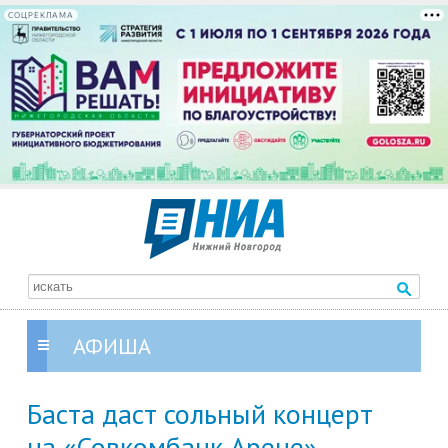
СОЦРЕКЛАМА
АФИША
Баста даст сольный концерт
на «Совкомбанк Арене»