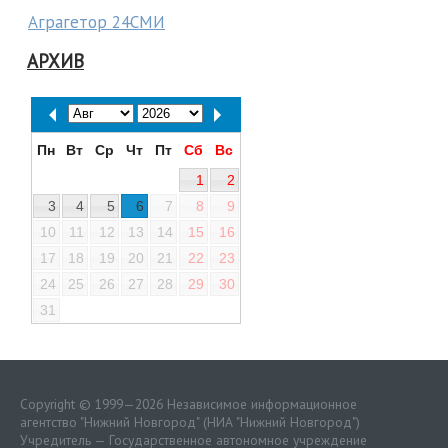
Аграгетор 24СМИ
АРХИВ
Пн
Вт
Ср
Чт
Пт
Сб
Вс
1
2
3
4
5
6
7
8
9
10
11
12
13
14
15
16
17
18
19
20
21
22
23
24
25
26
27
28
29
30
31
Copyright © 1999—2026 Независимое информационное
агентство "Нижний Новгород" (НИА "Нижний Новгород")
Учредитель — Государственное автономное учреждение