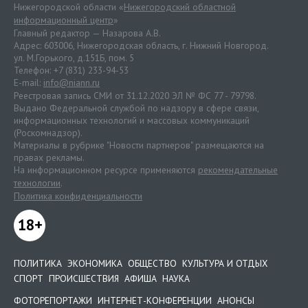
Нижегородской области «
Нижегородский областной
информационный центр
»
Главный редактор — Назарова А.В.
Адрес: 603006, Нижегородская область, г. Нижний Новгород.
ул. М.Горького, д.151Б, пом. 5
Телефон: +7 (831) 233-94-53
E-mail:
info@niann.ru
Реестровая запись СМИ от 31.12.2020 ЭЛ № ФС 77 - 79798.
Выдано Федеральной службой по надзору в сфере связи,
информационных технологий и массовых коммуникаций
(Роскомнадзор).
Материалы в рубрике "Новости партнеров" размещаются на
правах рекламы.
На информационном ресурсе применяются
рекомендательные
технологии
.
Политика конфиденциальности
18+
ПОЛИТИКА
ЭКОНОМИКА
ОБЩЕСТВО
КУЛЬТУРА И ОТДЫХ
СПОРТ
ПРОИСШЕСТВИЯ
АФИША
НАУКА
ФОТОРЕПОРТАЖИ
ИНТЕРНЕТ-КОНФЕРЕНЦИИ
АНОНСЫ