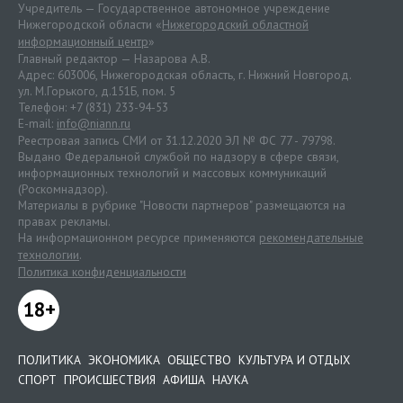
Учредитель — Государственное автономное учреждение
Нижегородской области «
Нижегородский областной
информационный центр
»
Главный редактор — Назарова А.В.
Адрес: 603006, Нижегородская область, г. Нижний Новгород.
ул. М.Горького, д.151Б, пом. 5
Телефон: +7 (831) 233-94-53
E-mail:
info@niann.ru
Реестровая запись СМИ от 31.12.2020 ЭЛ № ФС 77 - 79798.
Выдано Федеральной службой по надзору в сфере связи,
информационных технологий и массовых коммуникаций
(Роскомнадзор).
Материалы в рубрике "Новости партнеров" размещаются на
правах рекламы.
На информационном ресурсе применяются
рекомендательные
технологии
.
Политика конфиденциальности
18+
ПОЛИТИКА
ЭКОНОМИКА
ОБЩЕСТВО
КУЛЬТУРА И ОТДЫХ
СПОРТ
ПРОИСШЕСТВИЯ
АФИША
НАУКА