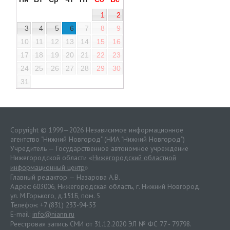
1
2
3
4
5
6
7
8
9
10
11
12
13
14
15
16
17
18
19
20
21
22
23
24
25
26
27
28
29
30
31
Copyright © 1999—2026 Независимое информационное
агентство "Нижний Новгород" (НИА "Нижний Новгород")
Учредитель — Государственное автономное учреждение
Нижегородской области «
Нижегородский областной
информационный центр
»
Главный редактор — Назарова А.В.
Адрес: 603006, Нижегородская область, г. Нижний Новгород.
ул. М.Горького, д.151Б, пом. 5
Телефон: +7 (831) 233-94-53
E-mail:
info@niann.ru
Реестровая запись СМИ от 31.12.2020 ЭЛ № ФС 77 - 79798.