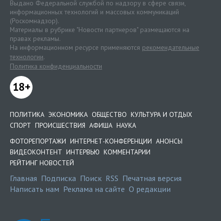
Выдано Федеральной службой по надзору в сфере связи,
информационных технологий и массовых коммуникаций
(Роскомнадзор).
Материалы в рубрике "Новости партнеров" размещаются на
правах рекламы.
На информационном ресурсе применяются
рекомендательные
технологии
.
Политика конфиденциальности
18+
ПОЛИТИКА
ЭКОНОМИКА
ОБЩЕСТВО
КУЛЬТУРА И ОТДЫХ
СПОРТ
ПРОИСШЕСТВИЯ
АФИША
НАУКА
ФОТОРЕПОРТАЖИ
ИНТЕРНЕТ-КОНФЕРЕНЦИИ
АНОНСЫ
ВИДЕОКОНТЕНТ
ИНТЕРВЬЮ
КОММЕНТАРИИ
РЕЙТИНГ НОВОСТЕЙ
Главная
Подписка
Поиск
RSS
Печатная версия
Написать нам
Реклама на сайте
О редакции