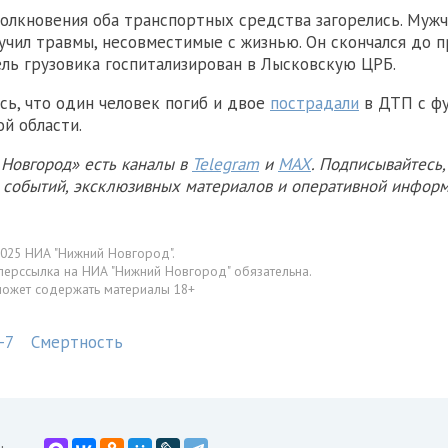
толкновения оба транспортных средства загорелись. Мужч
учил травмы, несовместимые с жизнью. Он скончался до 
ль грузовика госпитализирован в Лысковскую ЦРБ.
сь, что один человек погиб и двое
пострадали
в ДТП с фу
й области.
Новгород» есть каналы в
Telegram
и
MAX
. Подписывайтесь,
х событий, эксклюзивных материалов и оперативной информ
025 НИА "Нижний Новгород".
перссылка на НИА "Нижний Новгород" обязательна.
может содержать материалы 18+
-7
Смертность