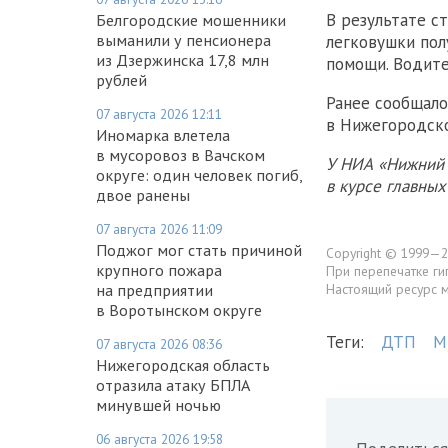
В результате с
Белгородские мошенники
выманили у пенсионера
легковушки пол
из Дзержинска 17,8 млн
помощи. Водите
рублей
Ранее сообщало
07 августа 2026 12:11
в Нижегородско
Иномарка влетела
в мусоровоз в Вачском
У НИА «Нижний 
округе: один человек погиб,
в курсе главны
двое ранены
07 августа 2026 11:09
Поджог мог стать причиной
Copyright © 1999—2
крупного пожара
При перепечатке ги
Настоящий ресурс 
на предприятии
в Воротынском округе
Теги:
ДТП
М
07 августа 2026 08:36
Нижегородская область
отразила атаку БПЛА
минувшей ночью
06 августа 2026 19:58