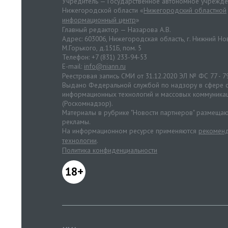
Учредитель — Государственное автономное учрежд
Нижегородской области «
Нижегородский областной
информационный центр
»
Главный редактор — Назарова А.В.
Адрес: 603006, Нижегородская область, г. Нижний Нов
М.Горького, д.151Б, пом. 5
Телефон: +7 (831) 233-94-53
E-mail:
info@niann.ru
Реестровая запись СМИ от 31.12.2020 ЭЛ № ФС 77 - 7
Выдано Федеральной службой по надзору в сфере с
информационных технологий и массовых коммуника
(Роскомнадзор).
Материалы в рубрике "Новости партнеров" размещаю
рекламы.
На информационном ресурсе применяются
рекоменд
технологии
.
Политика конфиденциальности
18+