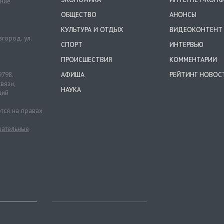
ение
ОБЩЕСТВО
АНОНСЫ
КУЛЬТУРА И ОТДЫХ
ВИДЕОКОНТЕНТ
город. ул.
СПОРТ
ИНТЕРВЬЮ
ПРОИСШЕСТВИЯ
КОММЕНТАРИИ
9798.
АФИША
РЕЙТИНГ НОВОС
вязи,
НАУКА
ций
тся на правах
ательные