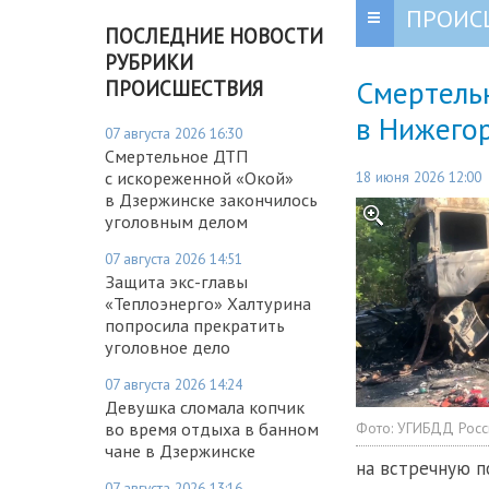
ПРОИС
ПОСЛЕДНИЕ НОВОСТИ
РУБРИКИ
Смертель
ПРОИСШЕСТВИЯ
в Нижего
07 августа 2026 16:30
Смертельное ДТП
18 июня 2026 12:00
с искореженной «Окой»
в Дзержинске закончилось
уголовным делом
07 августа 2026 14:51
Защита экс-главы
«Теплоэнерго» Халтурина
попросила прекратить
уголовное дело
07 августа 2026 14:24
Девушка сломала копчик
Фото:
УГИБДД Росс
во время отдыха в банном
чане в Дзержинске
на встречную по
07 августа 2026 13:16