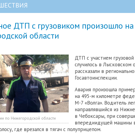
ШЕСТВИЯ
ное ДТП с грузовиком произошло на
родской области
ДТП с участием грузово
случилось в Лысковском о
рассказали в регионально
Госавтоинспекции.
Авария произошла пример
на 495-м километре феде
М-7 «Волга». Водитель ле
направлявшийся из Нижн
в Чебоксары, при соверш
ии по Нижегородской области
впередиидущей машины 
лосу, где врезался в тягач с полуприцепом.