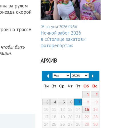
ина за рулем
приезда скорой
03 августа 2026 09:56
рой на трассе
Ночной забег 2026
в «Столице закатов»:
фоторепортаж
 чтобы быть
ации.
АРХИВ
Пн
Вт
Ср
Чт
Пт
Сб
Вс
1
2
3
4
5
6
7
8
9
10
11
12
13
14
15
16
17
18
19
20
21
22
23
24
25
26
27
28
29
30