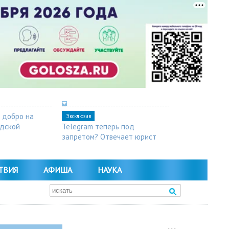
 добро на
Эксклюзив
одской
Telegram теперь под
запретом? Отвечает юрист
ТВИЯ
АФИША
НАУКА