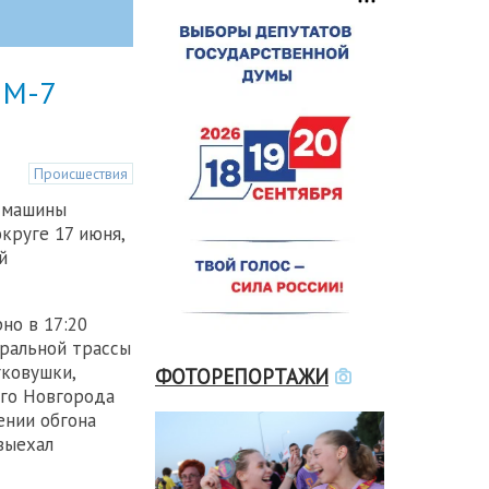
 М-7
Происшествия
й машины
круге 17 июня,
й
но в 17:20
ральной трассы
гковушки,
ФОТОРЕПОРТАЖИ
его Новгорода
ении обгона
выехал