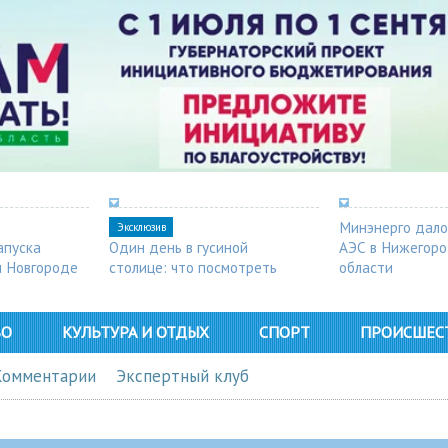
Минэнерго дало
Эксклюзив
апуска
Один день в гусиной
АЭС в Нижегор
м Новгороде
столице: что посмотреть
области
в Арзамасе
ВО
КУЛЬТУРА И ОТДЫХ
СПОРТ
ПРОИСШЕС
Комментарии
Экспертный клуб