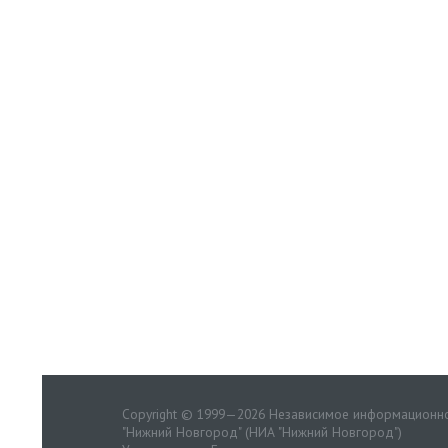
Copyright © 1999—2026 Независимое информационно
"Нижний Новгород" (НИА "Нижний Новгород")