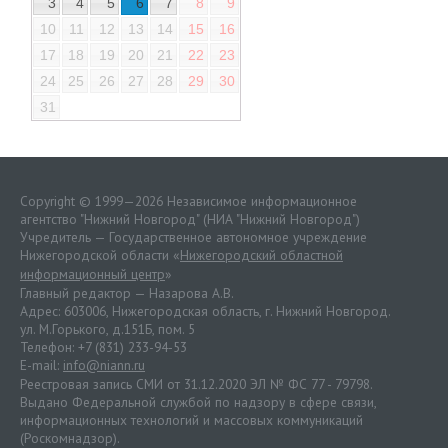
3
4
5
6
7
8
9
10
11
12
13
14
15
16
17
18
19
20
21
22
23
24
25
26
27
28
29
30
31
Copyright © 1999—2026 Независимое информационное
агентство "Нижний Новгород" (НИА "Нижний Новгород")
Учредитель — Государственное автономное учреждение
Нижегородской области «
Нижегородский областной
информационный центр
»
Главный редактор — Назарова А.В.
Адрес: 603006, Нижегородская область, г. Нижний Новгород.
ул. М.Горького, д.151Б, пом. 5
Телефон: +7 (831) 233-94-53
E-mail:
info@niann.ru
Реестровая запись СМИ от 31.12.2020 ЭЛ № ФС 77 - 79798.
Выдано Федеральной службой по надзору в сфере связи,
информационных технологий и массовых коммуникаций
(Роскомнадзор).