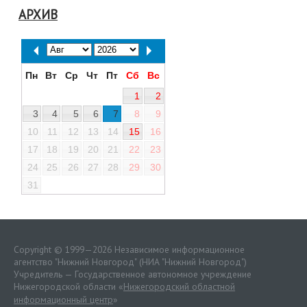
АРХИВ
Пн
Вт
Ср
Чт
Пт
Сб
Вс
1
2
3
4
5
6
7
8
9
10
11
12
13
14
15
16
17
18
19
20
21
22
23
24
25
26
27
28
29
30
31
Copyright © 1999—2026 Независимое информационное
агентство "Нижний Новгород" (НИА "Нижний Новгород")
Учредитель — Государственное автономное учреждение
Нижегородской области «
Нижегородский областной
информационный центр
»