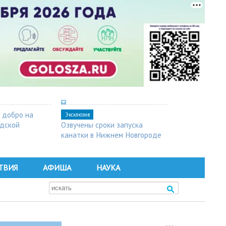
 добро на
Эксклюзив
одской
Озвучены сроки запуска
канатки в Нижнем Новгороде
ТВИЯ
АФИША
НАУКА