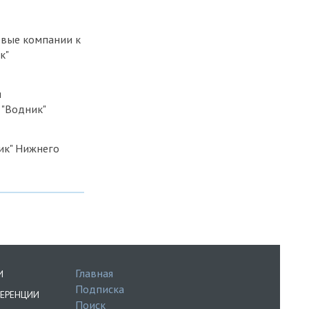
евые компании к
к"
я
 "Водник"
ик" Нижнего
Главная
И
Подписка
ЕРЕНЦИИ
Поиск