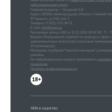
Нижегородской области «
Нижегородский областной
информационный центр
»
Главный редактор — Назарова А.В.
Адрес: 603006, Нижегородская область, г. Нижний Нов
М.Горького, д.151Б, пом. 5
Телефон: +7 (831) 233-94-53
E-mail:
info@niann.ru
Реестровая запись СМИ от 31.12.2020 ЭЛ № ФС 77 - 7
Выдано Федеральной службой по надзору в сфере с
информационных технологий и массовых коммуника
(Роскомнадзор).
Материалы в рубрике "Новости партнеров" размещаю
рекламы.
На информационном ресурсе применяются
рекоменд
технологии
.
Политика конфиденциальности
18+
НИА в соцсетях: