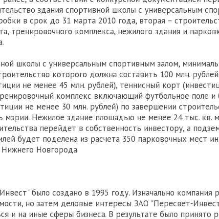
тельство здания спортивной школы с универсальным сп
робки в срок до 31 марта 2010 года, вторая – строитель
та, тренировочного комплекса, нежилого здания и парковк
.
ной школы с универсальным спортивным залом, минималь
троительство которого должна составить 100 млн. рублей
тиции не менее 45 млн. рублей), теннисный корт (инвести
 тренировочный комплекс включающий футбольное поле и
тиции не менее 30 млн. рублей) по завершении строител
ь мэрии. Нежилое здание площадью не менее 24 тыс. кв. 
ительства перейдет в собственность инвестору, а подзе
илей будет поделена из расчета 350 парковочных мест ин
 Нижнего Новгорода.
Инвест" было создано в 1995 году. Изначально компания р
ости, но затем деловые интересы ЗАО "Пересвет-Инвест
ся и на иные сферы бизнеса. В результате было принято 