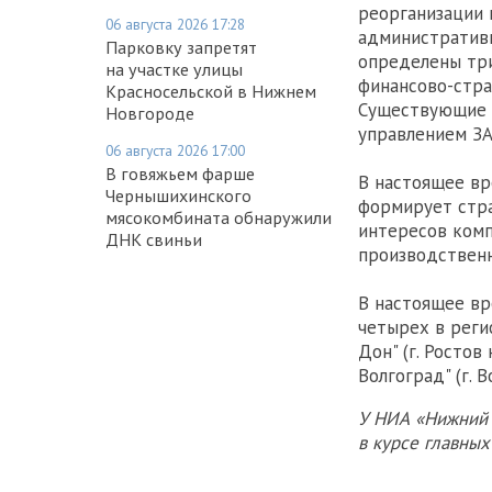
реорганизации 
06 августа 2026 17:28
административн
Парковку запретят
определены три
на участке улицы
финансово-стра
Красносельской в Нижнем
Существующие 
Новгороде
управлением ЗА
06 августа 2026 17:00
В говяжьем фарше
В настоящее вр
Чернышихинского
формирует стра
мясокомбината обнаружили
интересов комп
ДНК свиньи
производственн
В настоящее вр
четырех в регио
Дон" (г. Ростов
Волгоград" (г. В
У НИА «Нижний 
в курсе главны