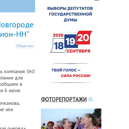
Новгороде
гион-НН"
Общество
ь компания ЗАО
мпании для
ообщили в
и 6 июня.
ФОТОРЕПОРТАЖИ
чканова,
ие или
вая очередь