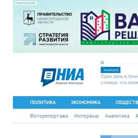
СОЦРЕКЛАМА
Эксклюзив
Один день в гуси
столице: что пос
в Арзамасе
ПОЛИТИКА
ЭКОНОМИКА
ОБЩЕСТ
Фоторепортажи
Интервью
Аналитика