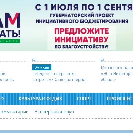
Минэнерго дало
Эксклюзив
ной
Telegram теперь под
АЭС в Нижегор
мотреть
запретом? Отвечает юрист
области
ВО
КУЛЬТУРА И ОТДЫХ
СПОРТ
ПРОИСШЕС
Комментарии
Экспертный клуб