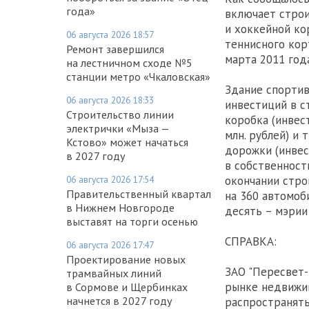
года»
включает строи
и хоккейной ко
06 августа 2026 18:57
теннисного кор
Ремонт завершился
марта 2011 года
на лестничном сходе №5
станции метро «Чкаловская»
Здание спортив
06 августа 2026 18:33
инвестиций в с
Строительство линии
коробка (инвес
электрички «Мыза —
млн. рублей) и
Кстово» может начаться
дорожки (инвес
в 2027 году
в собственност
окончании стро
06 августа 2026 17:54
Правительственный квартал
на 360 автомоб
в Нижнем Новгороде
десять – мэрии
выставят на торги осенью
СПРАВКА:
06 августа 2026 17:47
Проектирование новых
ЗАО "Пересвет-
трамвайных линий
рынке недвижим
в Сормове и Щербинках
начнется в 2027 году
распространять