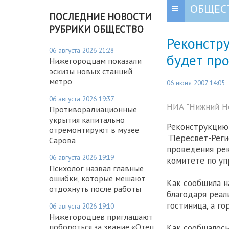
ОБЩЕС
ПОСЛЕДНИЕ НОВОСТИ
РУБРИКИ ОБЩЕСТВО
Реконстр
06 августа 2026 21:28
будет пр
Нижегородцам показали
эскизы новых станций
метро
06 июня 2007 14:05
06 августа 2026 19:37
НИА "Нижний Но
Противорадиационные
укрытия капитально
Реконструкцию
отремонтируют в музее
"Пересвет-Реги
Сарова
проведения рек
06 августа 2026 19:19
комитете по уп
Психолог назвал главные
ошибки, которые мешают
Как сообщила н
отдохнуть после работы
благодаря реал
гостиница, а г
06 августа 2026 19:10
Нижегородцев приглашают
побороться за звание «Отец
Как сообщалось