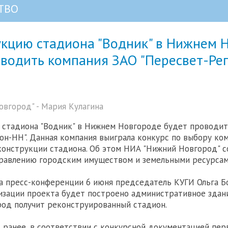
ТВО
укцию стадиона "Водник" в Нижнем 
оводить компания ЗАО "Пересвет-Ре
вгород" - Мария Кулагина
 стадиона "Водник" в Нижнем Новгороде будет проводит
он-НН". Данная компания выиграла конкурс по выбору ко
онструкции стадиона. Об этом НИА "Нижний Новгород" с
равлению городским имуществом и земельными ресурсам
а пресс-конференции 6 июня председатель КУГИ Ольга Бо
изации проекта будет построено административное здан
ород получит реконструированный стадион.
 ранее, в соответствии с конкурсной документацией пер