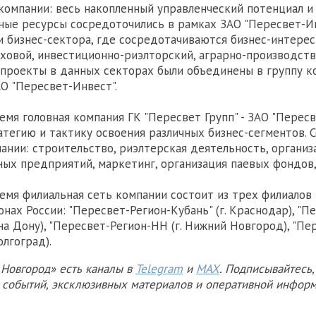
компании: весь накопленный управленческий потенциал и
ые ресурсы сосредоточились в рамках ЗАО "Пересвет-Ин
 бизнес-сектора, где сосредотачиваются бизнес-интерес
ховой, инвестиционно-риэлторский, аграрно-производств
проекты в данных секторах были объединены в группу к
О "Пересвет-Инвест".
емя головная компания ГК "Пересвет Групп" - ЗАО "Пересв
тегию и тактику освоения различных бизнес-сегментов. 
ании: строительство, риэлтерская деятельность, организ
ых предприятий, маркетинг, организация паевых фондов,
емя филиальная сеть компании состоит из трех филиалов
нах России: "Пересвет-Регион-Кубань" (г. Краснодар), "П
 на Дону), "Пересвет-Регион-НН (г. Нижний Новгород), "Пе
олгоград).
Новгород» есть каналы в
Telegram
и
MAX
. Подписывайтесь,
х событий, эксклюзивных материалов и оперативной информ