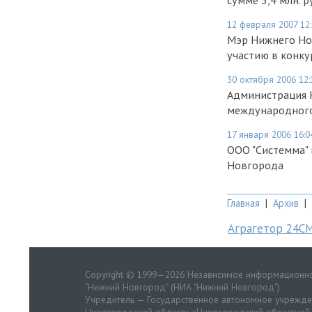
сумме 3,4 млн. р
12 февраля 2007 12
Мэр Нижнего Но
участию в конку
30 октября 2006 12:
Администрация 
международного
17 января 2006 16:0
ООО "Системма" 
Новгорода
Главная
|
Архив
|
Аграгетор 24С
Copyright © 1999—2026 Независимое информационно
"Нижний Новгород" (НИА "Нижний Новгород")
Учредитель — Государственное автономное учрежд