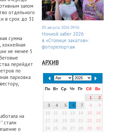
ортивным залом
ство отдельного
и в срок до 31
03 августа 2026 09:56
Ночной забег 2026
ная сумма
в «Столице закатов»:
, хоккейная
фоторепортаж
ции не менее 5
 беговые
АРХИВ
ьства перейдет
метров по
мная парковка
вестору,
Пн
Вт
Ср
Чт
Пт
Сб
Вс
1
2
3
4
5
6
7
8
9
10
11
12
13
14
15
16
аботала на
17
18
19
20
21
22
23
" стали
решение о
24
25
26
27
28
29
30