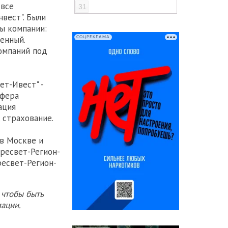
 все
31
вест". Были
ы компании:
енный.
СОЦРЕКЛАМА
омпаний под
ет-Ивест" -
Сфера
ация
 страхование.
 в Москве и
ересвет-Регион-
ресвет-Регион-
 чтобы быть
ации.