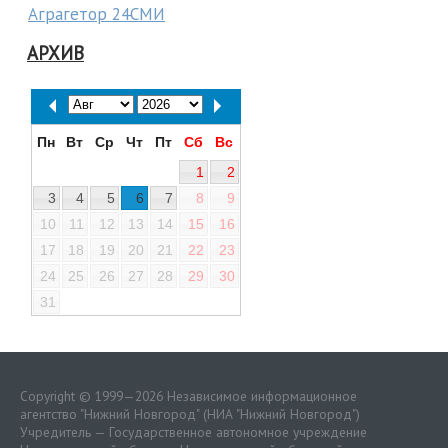
Аграгетор 24СМИ
АРХИВ
Пн
Вт
Ср
Чт
Пт
Сб
Вс
1
2
3
4
5
6
7
8
9
10
11
12
13
14
15
16
17
18
19
20
21
22
23
24
25
26
27
28
29
30
31
Copyright © 1999—2026 Независимое информационное
агентство "Нижний Новгород" (НИА "Нижний Новгород")
Учредитель — Государственное автономное учреждение