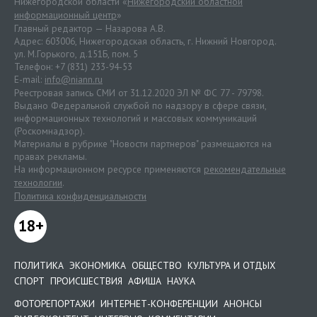
Нижегородской области «
Нижегородский областной
информационный центр
»
Главный редактор — Назарова А.В.
Адрес: 603006, Нижегородская область, г. Нижний Новгород.
ул. М.Горького, д.151Б, пом. 5
Телефон: +7 (831) 233-94-53
E-mail:
info@niann.ru
Реестровая запись СМИ от 31.12.2020 ЭЛ № ФС 77 - 79798.
Выдано Федеральной службой по надзору в сфере связи,
информационных технологий и массовых коммуникаций
(Роскомнадзор).
Материалы в рубрике "Новости партнеров" размещаются на
правах рекламы.
На информационном ресурсе применяются
рекомендательные
технологии
.
Политика конфиденциальности
18+
ПОЛИТИКА
ЭКОНОМИКА
ОБЩЕСТВО
КУЛЬТУРА И ОТДЫХ
СПОРТ
ПРОИСШЕСТВИЯ
АФИША
НАУКА
ФОТОРЕПОРТАЖИ
ИНТЕРНЕТ-КОНФЕРЕНЦИИ
АНОНСЫ