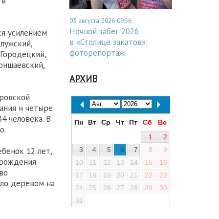
 в
03 августа 2026 09:56
Ночной забег 2026
ся усилением
в «Столице закатов»:
тлужский,
фоторепортаж
 Городецкий,
Тоншаевский,
АРХИВ
ировской
ания и четыре
4 человека. В
Пн
Вт
Ср
Чт
Пт
Сб
Вс
о.
1
2
3
4
5
6
7
8
9
ебенок 12 лет,
 рождения
10
11
12
13
14
15
16
во
17
18
19
20
21
22
23
ило деревом на
24
25
26
27
28
29
30
31