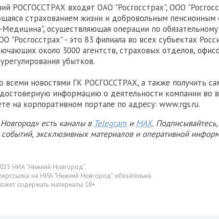
ний РОСГОССТРАХ входят ОАО "Росгосстрах", ООО "Росгосст
ющаяся страхованием жизни и добровольным пенсионным 
-Медицина", осуществляющая операции по обязательном
О "Росгосстрах" - это 83 филиала во всех субъектах Росс
ючающих около 3000 агентств, страховых отделов, офис
урегулирования убытков.
о всеми новостями ГК РОСГОССТРАХ, а также получить с
достоверную информацию о деятельности компании во в
те на корпоративном портале по адресу: www.rgs.ru.
Новгород» есть каналы в
Telegram
и
MAX
. Подписывайтесь,
х событий, эксклюзивных материалов и оперативной информ
025 НИА "Нижний Новгород".
перссылка на НИА "Нижний Новгород" обязательна.
может содержать материалы 18+