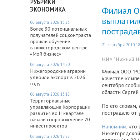
РУБРИКИ
Филиал О
ЭКОНОМИКА
выплатило
06 августа 2026 15:23
пострадав
Более 30 потенциальных
получателей соцконтракта
прошли обучение
21 сентября 2010 18
в нижегородском центре
«Мой бизнес»
НИА "Нижний Н
06 августа 2026 14:50
Нижегородские аграрии
Филиал ООО "РО
удвоили экспорт в 2026
качестве компе
году
сентября сооб
области Сергей
06 августа 2026 13:18
Территориальные
По его словам,
управляющие Корпорации
пострадало от 
развития во II квартале
начали сопровождение 20
инвестпроектов
Напомним
, что
Нижегородской
06 августа 2026 12:22