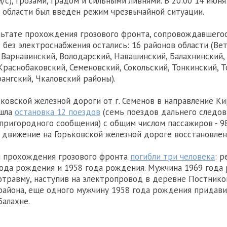
/с), грозами, градом и сильными ливнями. В 20:00 14 июня
области был введен режим чрезвычайной ситуации.
льтате прохождения грозового фронта, сопровождавшего
с без электроснабжения остались: 16 районов области (Ве
 Варнавинский, Володарский, Навашинский, Балахнинский,
Краснобаковский, Семеновский, Сокольский, Тонкинский, 
ангский, Чкаловский районы).
ьковской железной дороги от г. Семенов в направление К
ошла
остановка 12 поездов
(семь поездов дальнего следов
пригородного сообщения) с общим числом пассажиров - 98
5 движение на Горьковской железной дороге восстановлен
й прохождения грозового фронта
погибли три человека
: р
ода рождения и 1958 года рождения. Мужчина 1969 года
отравму, наступив на электропровод в деревне Постнико
района, еще одного мужчину 1958 года рождения придав
Балахне.