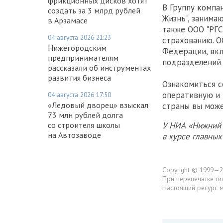
фрикционных дисков хотят
В Группу компа
создать за 3 млрд рублей
Жизнь", занима
в Арзамасе
также ООО "РГС
04 августа 2026 21:23
страхованию. ОО
Нижегородским
Федерации, вкл
предпринимателям
подразделений 
рассказали об инструментах
развития бизнеса
Ознакомиться с
оперативную и 
04 августа 2026 17:50
«Ледовый дворец» взыскал
страны вы може
73 млн рублей долга
со строителя школы
У НИА «Нижний 
на Автозаводе
в курсе главны
Copyright © 1999—2
При перепечатке ги
Настоящий ресурс 