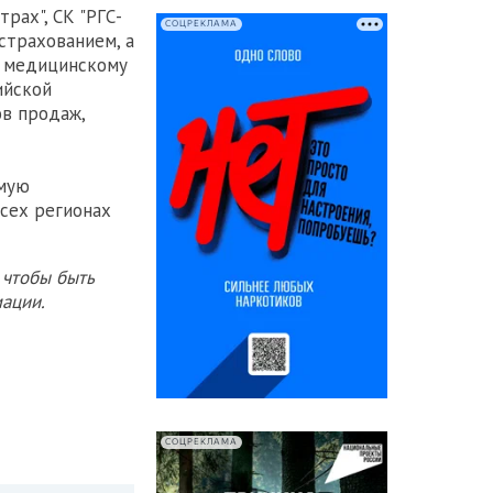
рах", СК "РГС-
СОЦРЕКЛАМА
страхованием, а
у медицинскому
ийской
ов продаж,
амую
сех регионах
 чтобы быть
ации.
СОЦРЕКЛАМА