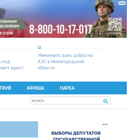
Минэнерго дало добро на
ь под
АЭС в Нижегородской
чает юрист
области
ТВИЯ
АФИША
НАУКА