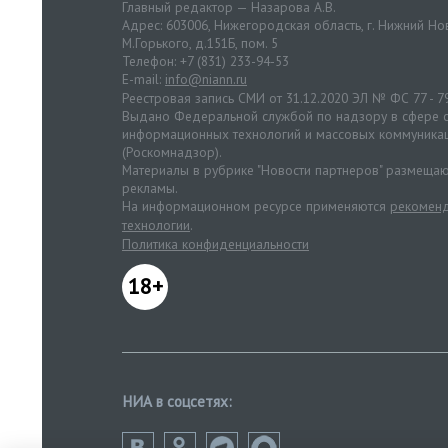
Главный редактор — Назарова А.В.
Адрес: 603006, Нижегородская область, г. Нижний Нов
М.Горького, д.151Б, пом. 5
Телефон: +7 (831) 233-94-53
E-mail:
info@niann.ru
Реестровая запись СМИ от 31.12.2020 ЭЛ № ФС 77 - 7
Выдано Федеральной службой по надзору в сфере с
информационных технологий и массовых коммуника
(Роскомнадзор).
Материалы в рубрике "Новости партнеров" размещаю
рекламы.
На информационном ресурсе применяются
рекоменд
технологии
.
Политика конфиденциальности
18+
НИА в соцсетях: