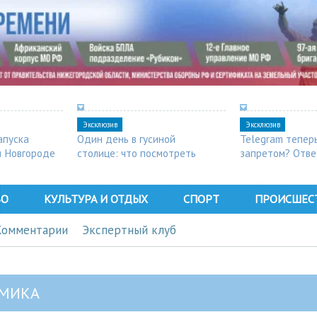
Эксклюзив
Эксклюзив
апуска
Один день в гусиной
Telegram тепер
м Новгороде
столице: что посмотреть
запретом? Отве
в Арзамасе
ВО
КУЛЬТУРА И ОТДЫХ
СПОРТ
ПРОИСШЕС
Комментарии
Экспертный клуб
МИКА