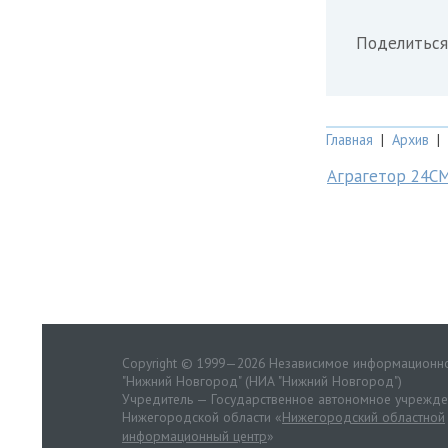
Поделиться
Главная
|
Архив
|
Аграгетор 24С
Copyright © 1999—2026 Независимое информационно
"Нижний Новгород" (НИА "Нижний Новгород")
Учредитель — Государственное автономное учрежд
Нижегородской области «
Нижегородский областной
информационный центр
»