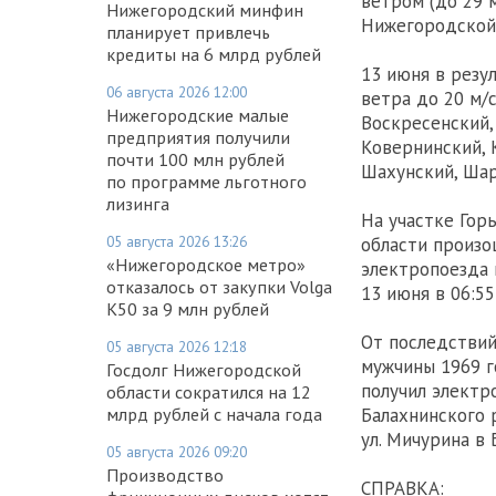
ветром (до 29 м
Нижегородский минфин
Нижегородской 
планирует привлечь
кредиты на 6 млрд рублей
13 июня в резу
06 августа 2026 12:00
ветра до 20 м/
Нижегородские малые
Воскресенский,
предприятия получили
Ковернинский, 
почти 100 млн рублей
Шахунский, Шар
по программе льготного
лизинга
На участке Гор
05 августа 2026 13:26
области произ
«Нижегородское метро»
электропоезда 
отказалось от закупки Volga
13 июня в 06:5
K50 за 9 млн рублей
От последстви
05 августа 2026 12:18
мужчины 1969 г
Госдолг Нижегородской
получил электр
области сократился на 12
млрд рублей с начала года
Балахнинского 
ул. Мичурина в 
05 августа 2026 09:20
Производство
СПРАВКА: