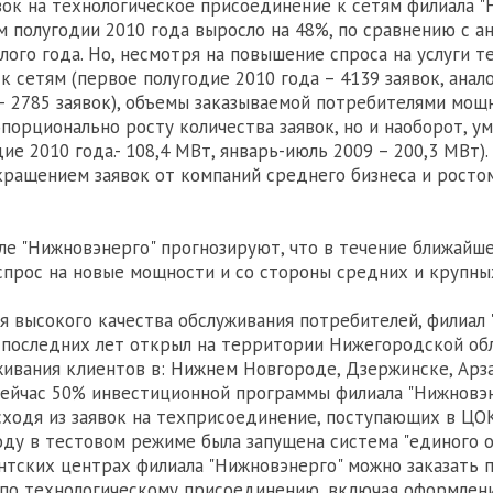
вок на технологическое присоединение к сетям филиала 
м полугодии 2010 года выросло на 48%, по сравнению с а
ого года. Но, несмотря на повышение спроса на услуги т
к сетям (первое полугодие 2010 года – 4139 заявок, ана
– 2785 заявок), объемы заказываемой потребителями мощ
опорционально росту количества заявок, но и наоборот, у
ие 2010 года.- 108,4 МВт, январь-июль 2009 – 200,3 МВт).
кращением заявок от компаний среднего бизнеса и ростом
ле "Нижновэнерго" прогнозируют, что в течение ближайше
спрос на новые мощности и со стороны средних и крупны
я высокого качества обслуживания потребителей, филиал
 последних лет открыл на территории Нижегородской об
ивания клиентов в: Нижнем Новгороде, Дзержинске, Арза
сейчас 50% инвестиционной программы филиала "Нижновэ
ходя из заявок на техприсоединение, поступающих в ЦОК
оду в тестовом режиме была запущена система "единого о
нтских центрах филиала "Нижновэнерго" можно заказать 
 по технологическому присоединению, включая оформлен