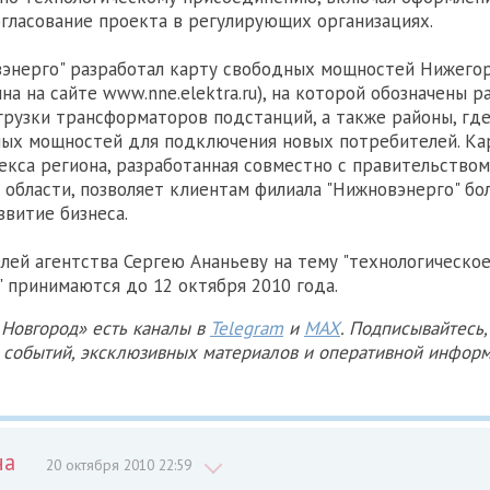
огласование проекта в регулирующих организациях.
вэнерго" разработал карту свободных мощностей Нижего
на на сайте www.nne.elektra.ru), на которой обозначены р
грузки трансформаторов подстанций, а также районы, гд
ых мощностей для подключения новых потребителей. Ка
екса региона, разработанная совместно с правительством
области, позволяет клиентам филиала "Нижновэнерго" бо
звитие бизнеса.
лей агентства Сергею Ананьеву на тему "технологическо
 принимаются до 12 октября 2010 года.
Новгород» есть каналы в
Telegram
и
MAX
. Подписывайтесь,
х событий, эксклюзивных материалов и оперативной информ
на
20 октября 2010 22:59