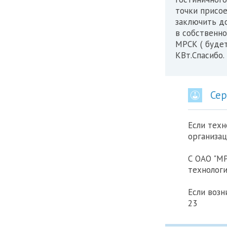
точки присо
заключить д
в собственно
МРСК ( будет
КВт.Спасибо.
Сер
Если тех
организац
С ОАО "МР
технологи
Если возн
23