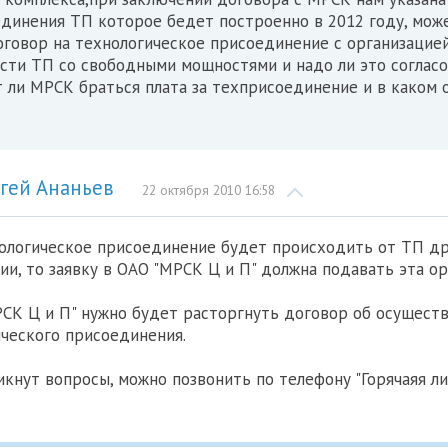
единения ТП которое бедет построенно в 2012 году, мож
оговор на технологическое присоединение с организаци
сти ТП со свободными мощностями и надо ли это соглас
 ли МРСК браться плата за техприсоединение и в каком 
гей Ананьев
22 октября 2010 16:58
нологическое присоединение будет происходить от ТП д
ии, то заявку в ОАО "МРСК Ц и П" должна подавать эта ор
СК Ц и П" нужно будет расторгнуть договор об осущест
ческого присоединения.
икнут вопросы, можно позвонить по телефону "Горячаяя ли