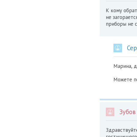
К кому обрат
не загораетс
приборы не с
Сер
Марина, д
Можете по
Зубов
Здравствуйт
гостиничного