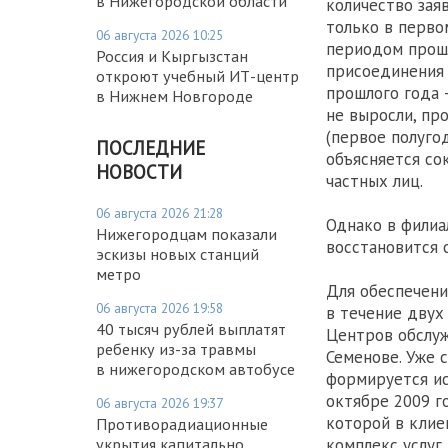
в Нижегородской области
количество зая
только в перво
06 августа 2026 10:25
периодом прошл
Россия и Кыргызстан
присоединения 
откроют учебный ИТ-центр
прошлого года 
в Нижнем Новгороде
не выросли, пр
(первое полугод
ПОСЛЕДНИЕ
объясняется со
НОВОСТИ
частных лиц.
06 августа 2026 21:28
Однако в филиа
Нижегородцам показали
восстановится 
эскизы новых станций
метро
Для обеспечени
06 августа 2026 19:58
в течение двух
40 тысяч рублей выплатят
Центров обслуж
ребенку из-за травмы
Семенове. Уже 
в нижегородском автобусе
формируется ис
октябре 2009 г
06 августа 2026 19:37
которой в клие
Противорадиационные
укрытия капитально
комплекс услуг