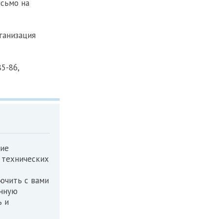
исьмо на
ганизация
5-86,
ние
 технических
ючить с вами
енную
ь и