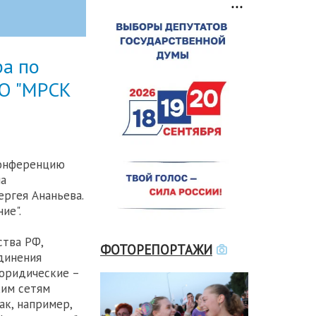
ра по
АО "МРСК
конференцию
ла
ргея Ананьева.
ие".
ства РФ,
ФОТОРЕПОРТАЖИ
динения
 юридические –
ким сетям
ак, например,