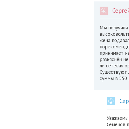
Серге
Мы получили 
высоковольтн
жена подавал
порекомендов
принимает на
разъяснён не
ли сетевая о
Существуют 
суммы в 550 
Сер
Уважаемый
Семенов по