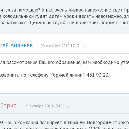
ится за помощью? У нас очень низкое напряжение свет п
я холодильники гудят,детям уроки делать невозможно, э
рабатывают. Дежурная служба не приезжает (кормят завт
гей Ананьев
22 октября 2010 17:43
ля рассмотрения Вашего обращения, нам необходимо уто
звонить по телефону "Горячей линии": 431-93-23.
 Борис
19 октября 2010 13:15
е! Наша компания планирует в Нижнем Новгороде строит
 комплекса,при заключении договора с МРСК нам указана