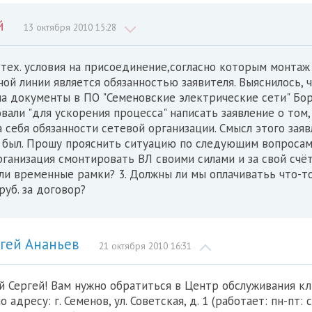
й
13 октября 2010 15:28
тех. условия на присоединение,согласно которым монтаж
ой линии является обязанностью заявителя. Выяснилось, 
а документы в ПО "Семеновские электрические сети" Бор
али "для ускорения процесса" написать заявление о том,
 себя обязанности сетевой организации. Смысл этого зая
 был. Прошу прояснить ситуацию по следующим вопросам:
рганизация смонтировать ВЛ своими силами и за свой счёт
ли временные рамки? 3. Должны ли мы оплачиватьь что-т
руб. за договор?
гей Ананьев
21 октября 2010 16:31
 Сергей! Вам нужно обратиться в Центр обслуживания кл
 адресу: г. Семенов, ул. Советская, д. 1 (работает: пн-пт: 