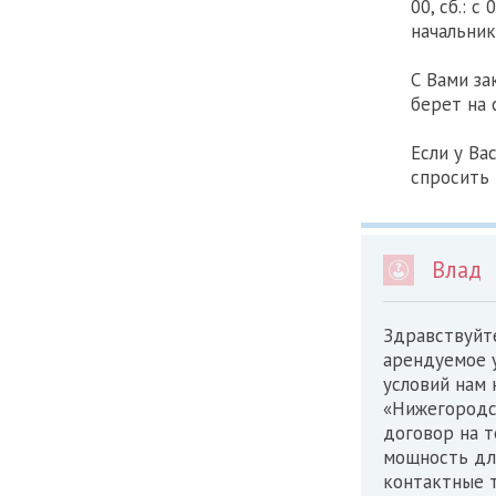
00, сб.: 
начальник
С Вами за
берет на 
Если у Ва
спросить 
Влад
Здравствуйте
арендуемое у
условий нам
«Нижегородск
договор на 
мощность для
контактные 