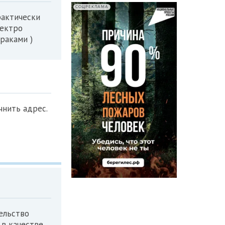
СОЦРЕКЛАМА
рактически
лектро
раками )
чнить адрес.
ельство
 в качестве