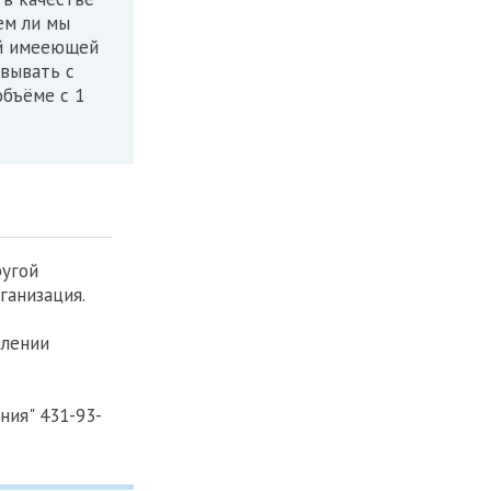
ем ли мы
ей имееющей
овывать с
объёме с 1
ругой
ганизация.
влении
ния" 431-93-