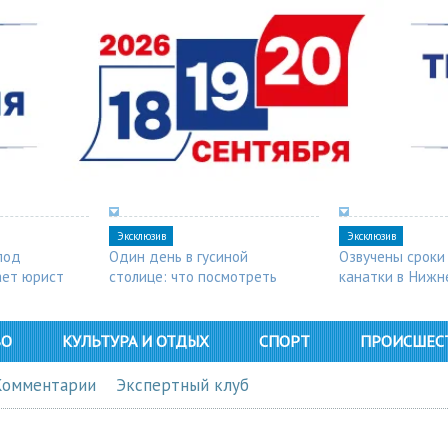
Эксклюзив
Эксклюзив
под
Один день в гусиной
Озвучены сроки
ает юрист
столице: что посмотреть
канатки в Нижн
в Арзамасе
ВО
КУЛЬТУРА И ОТДЫХ
СПОРТ
ПРОИСШЕС
Комментарии
Экспертный клуб