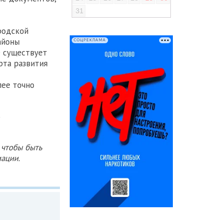
31
родской
айоны
СОЦРЕКЛАМА
е существует
рта развития
лее точно
е
 чтобы быть
ации.