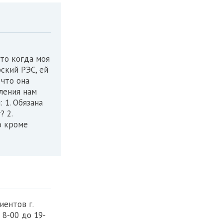
что когда моя
ский РЭС, ей
 что она
вления нам
 1. Обязана
? 2.
о кроме
иентов г.
с 8-00 до 19-