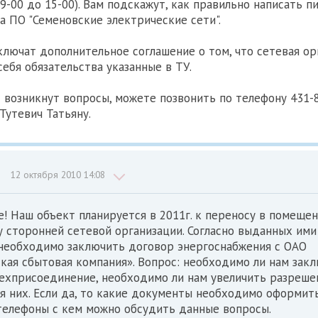
с 09-00 до 15-00). Вам подскажут, как правильно написать п
а ПО "Семеновские электрические сети".
ключат дополнительное соглашение о том, что сетевая ор
себя обязательства указанные в ТУ.
с возникнут вопросы, можете позвонить по телефону 431-8
Тутевич Татьяну.
12 октября 2010 14:08
! Наш объект планируется в 2011г. к переносу в помеще
 сторонней сетевой организации. Согласно выданных ими
 необходимо заключить договор энергоснабжения с ОАО
ая сбытовая компания». Вопрос: необходимо ли нам закл
техприсоединение, необходимо ли нам увеличить разреш
 них. Если да, то какие документы необходимо оформит
телефоны с кем можно обсудить данные вопросы.