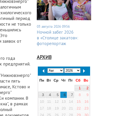
"Нижновэнерго"
налогичным
ехнологического
логичный период
ности не только
03 августа 2026 09:56
меньшились
Ночной забег 2026
 Это
в «Столице закатов»:
 заявок от
фоторепортаж
АРХИВ
го года
х предприятий.
 "Нижновэнерго"
Пн
Вт
Ср
Чт
Пт
Сб
Вс
ласти пять
масе, Кстово и
1
2
нерго"
3
4
5
6
7
8
9
и компании. В
10
11
12
13
14
15
16
кна", в рамках
17
18
19
20
21
22
23
полный
ие документов,
24
25
26
27
28
29
30