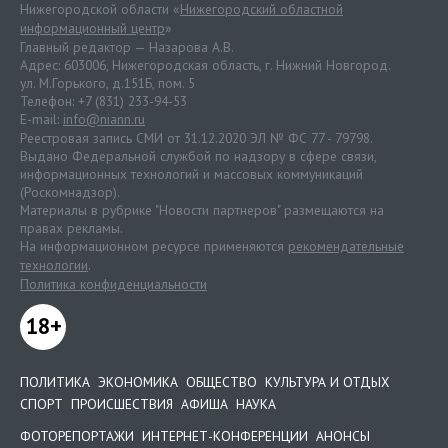
Нижегородской области «
Нижегородский областной
информационный центр
»
Главный редактор — Назарова А.В.
Адрес: 603006, Нижегородская область, г. Нижний Новгород.
ул. М.Горького, д.151Б, пом. 5
Телефон: +7 (831) 233-94-53
E-mail:
info@niann.ru
Реестровая запись СМИ от 31.12.2020 ЭЛ № ФС 77 - 79798.
Выдано Федеральной службой по надзору в сфере связи,
информационных технологий и массовых коммуникаций
(Роскомнадзор).
Материалы в рубрике "Новости партнеров" размещаются на
правах рекламы.
На информационном ресурсе применяются
рекомендательные
технологии
.
Политика конфиденциальности
18+
ПОЛИТИКА
ЭКОНОМИКА
ОБЩЕСТВО
КУЛЬТУРА И ОТДЫХ
СПОРТ
ПРОИСШЕСТВИЯ
АФИША
НАУКА
ФОТОРЕПОРТАЖИ
ИНТЕРНЕТ-КОНФЕРЕНЦИИ
АНОНСЫ