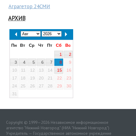
Аграгетор 24СМИ
АРХИВ
Пн
Вт
Ср
Чт
Пт
Сб
Вс
1
2
3
4
5
6
7
8
9
10
11
12
13
14
15
16
17
18
19
20
21
22
23
24
25
26
27
28
29
30
31
Copyright © 1999—2026 Независимое информационное
агентство "Нижний Новгород" (НИА "Нижний Новгород")
Учредитель — Государственное автономное учреждение