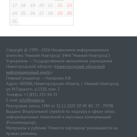
17
18
19
20
21
22
23
24
25
26
27
28
29
30
31
Copyright © 1999—2026 Независимое информационное
агентство "Нижний Новгород" (НИА "Нижний Новгород")
Учредитель — Государственное автономное учреждение
Нижегородской области «
Нижегородский областной
информационный центр
»
Главный редактор — Назарова А.В.
Адрес: 603006, Нижегородская область, г. Нижний Новгород.
ул. М.Горького, д.151Б, пом. 5
Телефон: +7 (831) 233-94-53
E-mail:
info@niann.ru
Реестровая запись СМИ от 31.12.2020 ЭЛ № ФС 77 - 79798.
Выдано Федеральной службой по надзору в сфере связи,
информационных технологий и массовых коммуникаций
(Роскомнадзор).
Материалы в рубрике "Новости партнеров" размещаются на
правах рекламы.