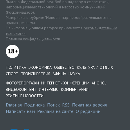
Выдано Федеральной службой по надзору в сфере связи,
информационных технологий и массовых коммуникаций
(Роскомнадзор).
Материалы в рубрике "Новости партнеров" размещаются на
правах рекламы.
На информационном ресурсе применяются
рекомендательные
технологии
.
Политика конфиденциальности
18+
ПОЛИТИКА
ЭКОНОМИКА
ОБЩЕСТВО
КУЛЬТУРА И ОТДЫХ
СПОРТ
ПРОИСШЕСТВИЯ
АФИША
НАУКА
ФОТОРЕПОРТАЖИ
ИНТЕРНЕТ-КОНФЕРЕНЦИИ
АНОНСЫ
ВИДЕОКОНТЕНТ
ИНТЕРВЬЮ
КОММЕНТАРИИ
РЕЙТИНГ НОВОСТЕЙ
Главная
Подписка
Поиск
RSS
Печатная версия
Написать нам
Реклама на сайте
О редакции