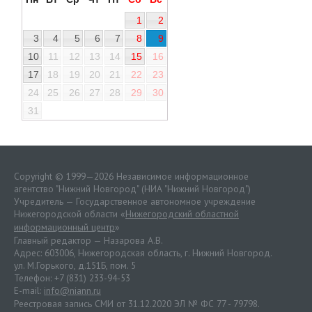
1
2
3
4
5
6
7
8
9
10
11
12
13
14
15
16
17
18
19
20
21
22
23
24
25
26
27
28
29
30
31
Copyright © 1999—2026 Независимое информационное
агентство "Нижний Новгород" (НИА "Нижний Новгород")
Учредитель — Государственное автономное учреждение
Нижегородской области «
Нижегородский областной
информационный центр
»
Главный редактор — Назарова А.В.
Адрес: 603006, Нижегородская область, г. Нижний Новгород.
ул. М.Горького, д.151Б, пом. 5
Телефон: +7 (831) 233-94-53
E-mail:
info@niann.ru
Реестровая запись СМИ от 31.12.2020 ЭЛ № ФС 77 - 79798.