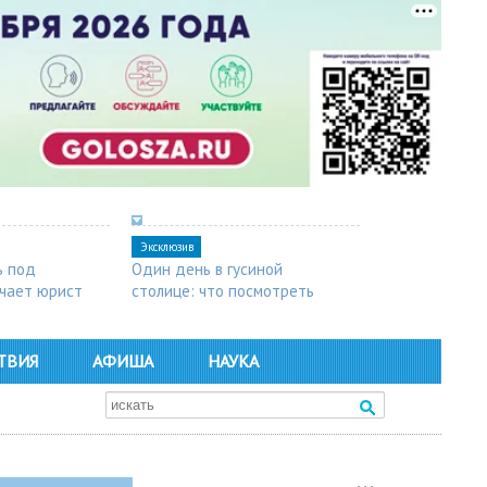
Эксклюзив
ь под
Один день в гусиной
чает юрист
столице: что посмотреть
в Арзамасе
ТВИЯ
АФИША
НАУКА