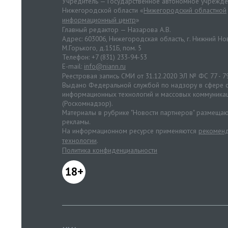
Учредитель — Государственное автономное учрежд
Нижегородской области «
Нижегородский областной
информационный центр
»
Главный редактор — Назарова А.В.
Адрес: 603006, Нижегородская область, г. Нижний Нов
М.Горького, д.151Б, пом. 5
Телефон: +7 (831) 233-94-53
E-mail:
info@niann.ru
Реестровая запись СМИ от 31.12.2020 ЭЛ № ФС 77 - 7
Выдано Федеральной службой по надзору в сфере с
информационных технологий и массовых коммуника
(Роскомнадзор).
Материалы в рубрике "Новости партнеров" размещаю
рекламы.
На информационном ресурсе применяются
рекоменд
технологии
.
Политика конфиденциальности
18+