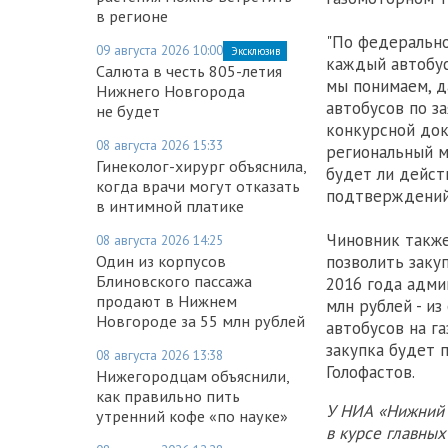
в регионе
"По федерально
09 августа 2026 10:00
Эксклюзив
каждый автобус
Салюта в честь 805-летия
мы понимаем, д
Нижнего Новгорода
автобусов по з
не будет
конкурсной док
08 августа 2026 15:33
региональный м
Гинеколог-хирург объяснила,
будет ли дейст
когда врачи могут отказать
подтверждений 
в интимной платике
Чиновник также
08 августа 2026 14:25
позволить заку
Один из корпусов
Блиновского пассажа
2016 года адми
продают в Нижнем
млн рублей - из
Новгороде за 55 млн рублей
автобусов на га
закупка будет 
08 августа 2026 13:38
Голофастов.
Нижегородцам объяснили,
как правильно пить
У НИА «Нижний 
утренний кофе «по науке»
в курсе главны