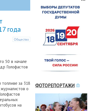
т
17 года
Общество
о 50 в начале
ндр Голофастов
 топливе за 318
ФОТОРЕПОРТАЖИ
с журналистов о
Голофастов
деральных
втобусов на