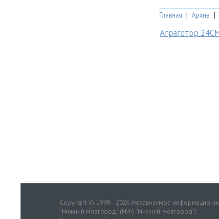
Главная
|
Архив
|
Аграгетор 24С
Copyright © 1999—2026 Независимое информационно
"Нижний Новгород" (НИА "Нижний Новгород")