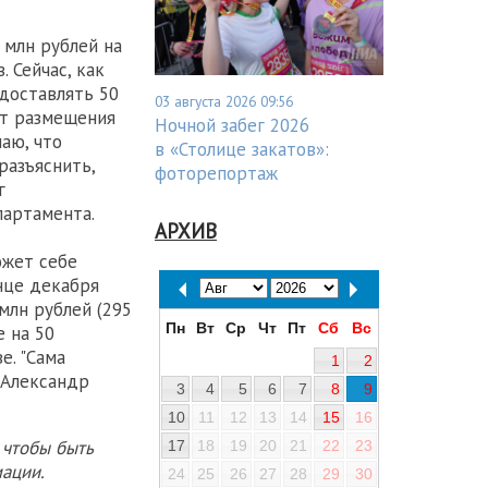
млн рублей на
 Сейчас, как
доставлять 50
03 августа 2026 09:56
нт размещения
Ночной забег 2026
аю, что
в «Столице закатов»:
разъяснить,
фоторепортаж
г
партамента.
АРХИВ
ожет себе
онце декабря
млн рублей (295
Пн
Вт
Ср
Чт
Пт
Сб
Вс
е на 50
е. "Сама
1
2
 Александр
3
4
5
6
7
8
9
10
11
12
13
14
15
16
 чтобы быть
17
18
19
20
21
22
23
ации.
24
25
26
27
28
29
30