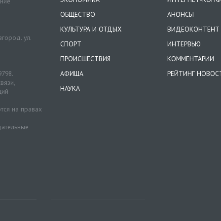
ение
ОБЩЕСТВО
АНОНСЫ
КУЛЬТУРА И ОТДЫХ
ВИДЕОКОНТЕНТ
город. ул.
СПОРТ
ИНТЕРВЬЮ
ПРОИСШЕСТВИЯ
КОММЕНТАРИИ
9798.
АФИША
РЕЙТИНГ НОВОС
вязи,
НАУКА
ций
тся на правах
ательные