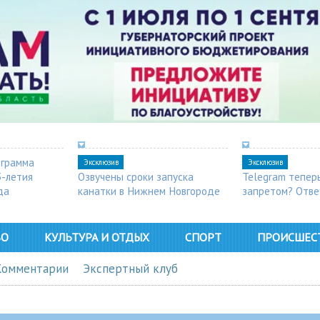
ограмма
Эксклюзив
Эксклюзив
5-летия
Озвучены сроки запуска
Telegram тепер
да
канатки в Нижнем Новгороде
запретом? Отве
ВО
КУЛЬТУРА И ОТДЫХ
СПОРТ
ПРОИСШЕС
Комментарии
Экспертный клуб