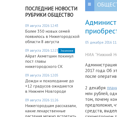
ОБЩЕС
ПОСЛЕДНИЕ НОВОСТИ
РУБРИКИ ОБЩЕСТВО
Админист
09 августа 2026 12:43
приобрест
Более 350 новых семей
появилось в Нижегородской
области 8 августа
05 декабря 2016 11
09 августа 2026 12:23
Эксклюзив
НИА "Нижний Но
Айрат Ахметшин покинул
пост главы
Администрация 
нижегородского СК
2017 года. Об 
09 августа 2026 12:05
после оператив
Дожди и похолодание до
+12 градусов ожидаются
2 декабря
план
в Нижнем Новгороде
млн рублей, одн
том, почему ко
09 августа 2026 11:26
предположил, ч
Нижегородцам рассказали,
средств, выдел
какие лекарственные
растения можно встретить
газомоторном т