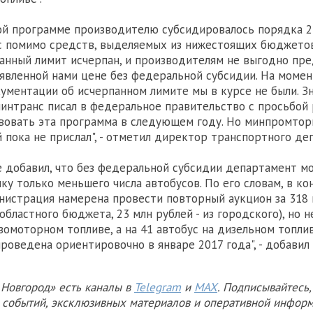
й программе производителю субсидировалось порядка 2 
 помимо средств, выделяемых из нижестоящих бюджетов.
анный лимит исчерпан, и производителям не выгодно пре
аявленной нами цене без федеральной субсидии. На моме
ументации об исчерпанном лимите мы в курсе не были. Зн
интранс писал в федеральное правительство с просьбой 
вовать эта программа в следующем году. Но минпромтор
пока не прислал", - отметил директор транспортного де
 добавил, что без федеральной субсидии департамент м
пку только меньшего числа автобусов. По его словам, в к
нистрация намерена провести повторный аукцион за 318 
 областного бюджета, 23 млн рублей - из городского), но н
зомоторном топливе, а на 41 автобус на дизельном топлив
проведена ориентировочно в январе 2017 года", - добавил
Новгород» есть каналы в
Telegram
и
MAX
. Подписывайтесь,
х событий, эксклюзивных материалов и оперативной информ