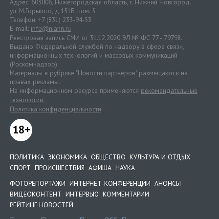
Адрес: 603006, Нижегородская область, г. Нижний Новгород.
ул. М.Горького, д.151Б, пом. 5
Телефон: +7 (831) 233-94-53
E-mail:
info@niann.ru
Реестровая запись СМИ от 31.12.2020 ЭЛ № ФС 77 - 79798.
Выдано Федеральной службой по надзору в сфере связи,
информационных технологий и массовых коммуникаций
(Роскомнадзор).
Материалы в рубрике "Новости партнеров" размещаются на
правах рекламы.
На информационном ресурсе применяются
рекомендательные
технологии
.
Политика конфиденциальности
18+
ПОЛИТИКА
ЭКОНОМИКА
ОБЩЕСТВО
КУЛЬТУРА И ОТДЫХ
СПОРТ
ПРОИСШЕСТВИЯ
АФИША
НАУКА
ФОТОРЕПОРТАЖИ
ИНТЕРНЕТ-КОНФЕРЕНЦИИ
АНОНСЫ
ВИДЕОКОНТЕНТ
ИНТЕРВЬЮ
КОММЕНТАРИИ
РЕЙТИНГ НОВОСТЕЙ