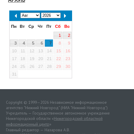
Пн
Вт
Ср
Чт
Пт
Сб
Вс
1
2
3
4
5
6
7
8
9
10
11
12
13
14
15
16
17
18
19
20
21
22
23
24
25
26
27
28
29
30
31
Copyright © 1999—2026 Независимое информационное
агентство "Нижний Новгород" (НИА "Нижний Новгород")
Учредитель — Государственное автономное учреждение
Нижегородской области «
Нижегородский областной
информационный центр
»
Главный редактор — Назарова А.В.