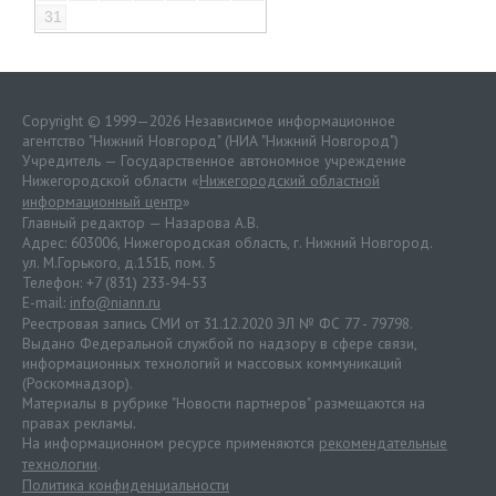
31
Copyright © 1999—2026 Независимое информационное
агентство "Нижний Новгород" (НИА "Нижний Новгород")
Учредитель — Государственное автономное учреждение
Нижегородской области «
Нижегородский областной
информационный центр
»
Главный редактор — Назарова А.В.
Адрес: 603006, Нижегородская область, г. Нижний Новгород.
ул. М.Горького, д.151Б, пом. 5
Телефон: +7 (831) 233-94-53
E-mail:
info@niann.ru
Реестровая запись СМИ от 31.12.2020 ЭЛ № ФС 77 - 79798.
Выдано Федеральной службой по надзору в сфере связи,
информационных технологий и массовых коммуникаций
(Роскомнадзор).
Материалы в рубрике "Новости партнеров" размещаются на
правах рекламы.
На информационном ресурсе применяются
рекомендательные
технологии
.
Политика конфиденциальности