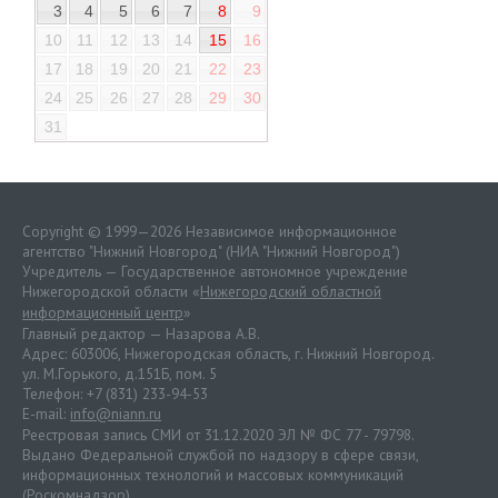
3
4
5
6
7
8
9
10
11
12
13
14
15
16
17
18
19
20
21
22
23
24
25
26
27
28
29
30
31
Copyright © 1999—2026 Независимое информационное
агентство "Нижний Новгород" (НИА "Нижний Новгород")
Учредитель — Государственное автономное учреждение
Нижегородской области «
Нижегородский областной
информационный центр
»
Главный редактор — Назарова А.В.
Адрес: 603006, Нижегородская область, г. Нижний Новгород.
ул. М.Горького, д.151Б, пом. 5
Телефон: +7 (831) 233-94-53
E-mail:
info@niann.ru
Реестровая запись СМИ от 31.12.2020 ЭЛ № ФС 77 - 79798.
Выдано Федеральной службой по надзору в сфере связи,
информационных технологий и массовых коммуникаций
(Роскомнадзор).