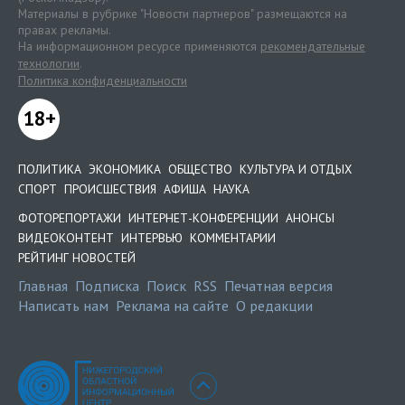
Материалы в рубрике "Новости партнеров" размещаются на
правах рекламы.
На информационном ресурсе применяются
рекомендательные
технологии
.
Политика конфиденциальности
18+
ПОЛИТИКА
ЭКОНОМИКА
ОБЩЕСТВО
КУЛЬТУРА И ОТДЫХ
СПОРТ
ПРОИСШЕСТВИЯ
АФИША
НАУКА
ФОТОРЕПОРТАЖИ
ИНТЕРНЕТ-КОНФЕРЕНЦИИ
АНОНСЫ
ВИДЕОКОНТЕНТ
ИНТЕРВЬЮ
КОММЕНТАРИИ
РЕЙТИНГ НОВОСТЕЙ
Главная
Подписка
Поиск
RSS
Печатная версия
Написать нам
Реклама на сайте
О редакции