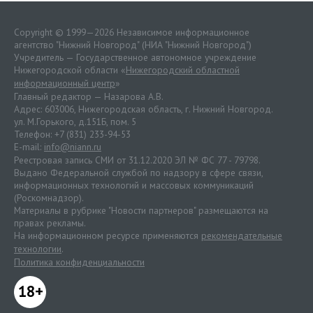
Copyright © 1999—2026 Независимое информационное
агентство "Нижний Новгород" (НИА "Нижний Новгород")
Учредитель — Государственное автономное учреждение
Нижегородской области «
Нижегородский областной
информационный центр
»
Главный редактор — Назарова А.В.
Адрес: 603006, Нижегородская область, г. Нижний Новгород.
ул. М.Горького, д.151Б, пом. 5
Телефон: +7 (831) 233-94-53
E-mail:
info@niann.ru
Реестровая запись СМИ от 31.12.2020 ЭЛ № ФС 77 - 79798.
Выдано Федеральной службой по надзору в сфере связи,
информационных технологий и массовых коммуникаций
(Роскомнадзор).
Материалы в рубрике "Новости партнеров" размещаются на
правах рекламы.
На информационном ресурсе применяются
рекомендательные
технологии
.
Политика конфиденциальности
18+